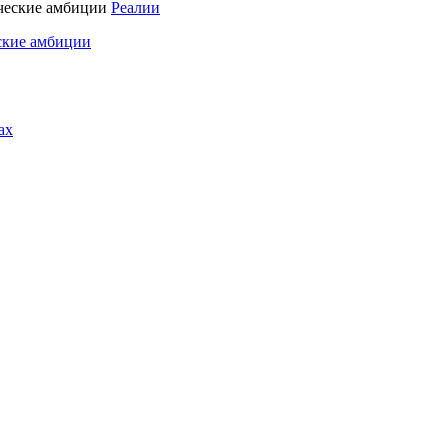
Реалии
ские амбиции
ах