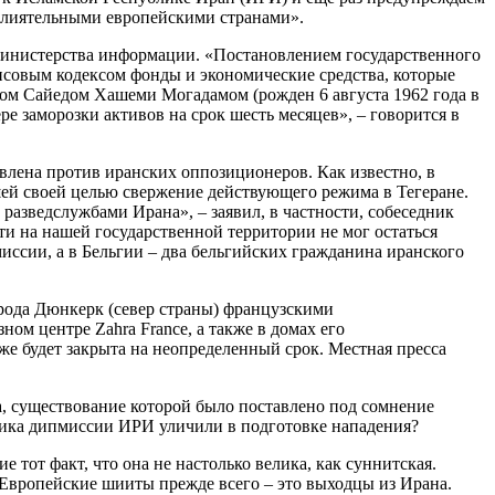
влиятельными европейскими странами».
Министерства информации. «Постановлением государственного
нсовым кодексом фонды и экономические средства, которые
ном Сайедом Хашеми Могадамом (рожден 6 августа 1962 года в
е заморозки активов на срок шесть месяцев», – говорится в
влена против иранских оппозиционеров. Как известно, в
й своей целью свержение действующего режима в Тегеране.
азведслужбами Ирана», – заявил, в частности, собеседник
ти на нашей государственной территории не мог остаться
иссии, а в Бельгии – два бельгийских гражданина иранского
орода Дюнкерк (север страны) французскими
ом центре Zahra France, а также в домах его
е будет закрыта на неопределенный срок. Местная пресса
ка, существование которой было поставлено под сомнение
ника дипмиссии ИРИ уличили в подготовке нападения?
 тот факт, что она не настолько велика, как суннитская.
вропейские шииты прежде всего – это выходцы из Ирана.