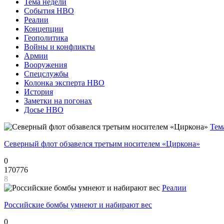
Тема недели
События НВО
Реалии
Концепции
Геополитика
Войны и конфликты
Армии
Вооружения
Спецслужбы
Колонка эксперта НВО
История
Заметки на погонах
Досье НВО
Тем
Северный флот обзавелся третьим носителем «Циркона»
0
170776
8
Реалии
Российские бомбы умнеют и набирают вес
0