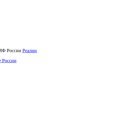
Реалии
 России