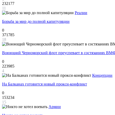
232177
11
Реалии
Борьба за мир до полной капитуляции
0
371785
18
Воюющий Черноморский флот преуспевает в состязаниях ВМФ
0
223985
4
Концепции
На Балканах готовится новый прокси-конфликт
0
153234
15
Армии