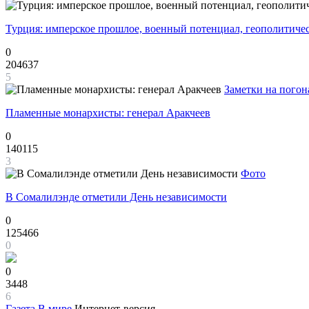
Турция: имперское прошлое, военный потенциал, геополитиче
0
204637
5
Заметки на погон
Пламенные монархисты: генерал Аракчеев
0
140115
3
Фото
В Сомалилэнде отметили День независимости
0
125466
0
0
3448
6
Газета
В мире
Интернет-версия