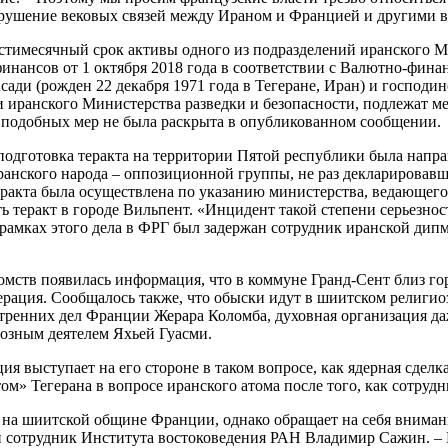
азрушение вековых связей между Ираном и Францией и другими 
естимесячный срок активы одного из подразделений иранского 
инансов от 1 октября 2018 года в соответствии с Валютно-фина
ди (рожден 22 декабря 1971 года в Тегеране, Иран) и господи
 иранского Министерства разведки и безопасности, подлежат мер
подобных мер не была раскрыта в опубликованном сообщении.
подготовка теракта на территории Пятой республики была напра
ского народа – оппозиционной группы, не раз декларировавше
акта была осуществлена по указанию министерства, ведающего р
ь теракт в городе Вильпент. «Инцидент такой степени серьезнос
рамках этого дела в ФРГ был задержан сотрудник иранской дипм
омств появилась информация, что в коммуне Гранд-Сент близ г
ация. Сообщалось также, что обыски идут в шиитском религиозн
ренних дел Франции Жерара Коломба, духовная организация даж
иозным деятелем Яхьей Гуасми.
ия выступает на его стороне в таком вопросе, как ядерная сдел
» Тегерана в вопросе иранского атома после того, как сотруд
 на шиитской общине Франции, однако обращает на себя внимание
 сотрудник Института востоковедения РАН Владимир Сажин. – Е