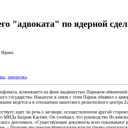
его "адвоката" по ядерной сдел
в Ирана
ивы
,
заморозка
нфликта, возникшего на фоне выдвинутых Парижем обвинений 
го государства. Накануне в связи с этим Париж объявил о замо
ание ведется и в отношении шиитского религиозного центра Zah
ствует, идет ли речь о заговоре, осуществленном другой стороной
го МИДа Бахрам Касеми. Он сообщил, что руководство Исламской
кого дипломата. «Существующие документы ясно показывают ро
ние. – Поэтому мы просим французские власти трезво относитьс