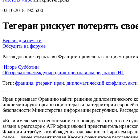
03.10.2018 19:55:00
Тегеран рискует потерять сво
Версия для печати
Обсудить на форуме
Расследование теракта во Франции привело к санкциям проти
Игорь Субботин
Обозреватель-международник при главном редакторе НГ
Тэги:
франция
,
ртеракт
,
иран
,
дипломатический конфликт
,
акт
Иран призывает Францию найти решение дипломатического ко
инкриминируют организацию теракта на территории европейско
безопасности Министерства информации республики. Расследов
«Если имело место непонимание по поводу чего-то, что не суще
заявил в разговоре с AFP официальный представитель иранско
Франции и требует освобождения задержанного Парижем иранс
фарсе, – ранее комментировал Касеми французское расследова