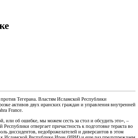
ке
против Тегерана. Властям Исламской Республики
розке активов двух иранских граждан и управления внутренней
ra France.
, или об ошибке, мы можем сесть за стол и обсудить это», –
 Республики отвергает причастность к подготовке теракта во
ль диссидентов, недоброжелателей и диверсантов в этом
я к Исламской Республике Иран (ИРИ) и еще раз предупреждаем