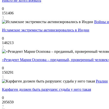
Никто не хотел воевать
0
151406
3
Войны и
Исламские экстремисты активизировались в Индии
0
146213
2
«Резидент Мария Осипова – преданный, проверенный человек
0
150291
1
Реалии
Карфаген должен быть разрушен: судьба у него такая
0
205659
7