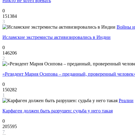
Никто не хотел воевать
0
151384
3
Войны и
Исламские экстремисты активизировались в Индии
0
146206
2
«Резидент Мария Осипова – преданный, проверенный человек
0
150282
1
Реалии
Карфаген должен быть разрушен: судьба у него такая
0
205595
7