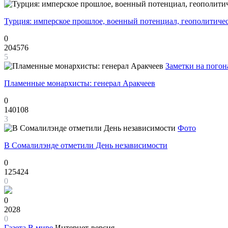
Турция: имперское прошлое, военный потенциал, геополитиче
0
204576
5
Заметки на погон
Пламенные монархисты: генерал Аракчеев
0
140108
3
Фото
В Сомалилэнде отметили День независимости
0
125424
0
0
2028
0
Газета
В мире
Интернет-версия