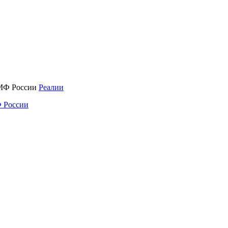
Реалии
 России