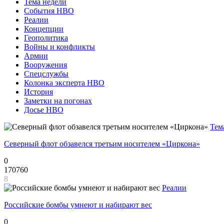
Тема недели
События НВО
Реалии
Концепции
Геополитика
Войны и конфликты
Армии
Вооружения
Спецслужбы
Колонка эксперта НВО
История
Заметки на погонах
Досье НВО
Тем
Северный флот обзавелся третьим носителем «Циркона»
0
170760
8
Реалии
Российские бомбы умнеют и набирают вес
0