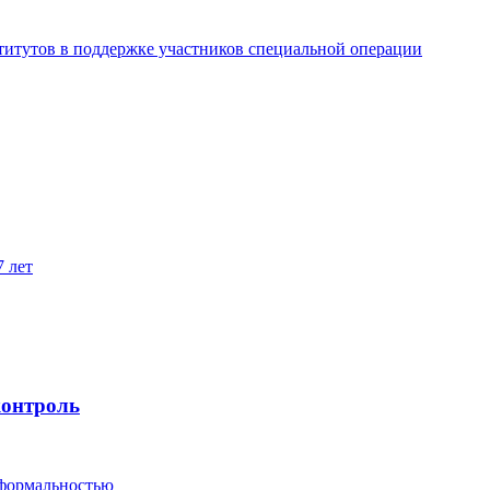
титутов в поддержке участников специальной операции
7 лет
контроль
 формальностью