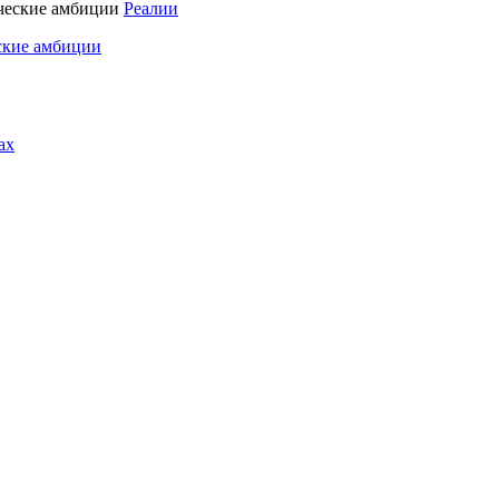
Реалии
ские амбиции
ах