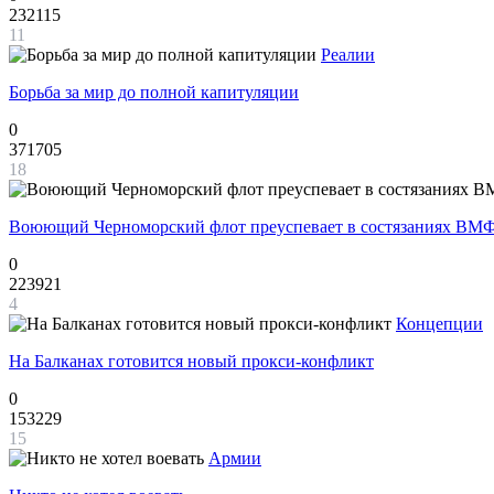
232115
11
Реалии
Борьба за мир до полной капитуляции
0
371705
18
Воюющий Черноморский флот преуспевает в состязаниях ВМФ
0
223921
4
Концепции
На Балканах готовится новый прокси-конфликт
0
153229
15
Армии