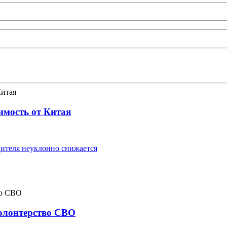
имость от Китая
ителя неуклонно снижается
волонтерство СВО