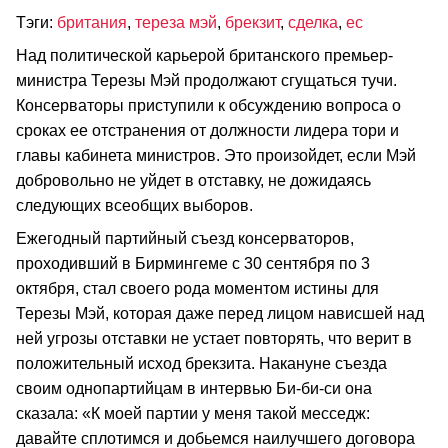
Тэги:
британия
,
тереза мэй
,
брекзит
,
сделка
,
ес
Над политической карьерой британского премьер-
министра Терезы Мэй продолжают сгущаться тучи.
Консерваторы приступили к обсуждению вопроса о
сроках ее отстранения от должности лидера тори и
главы кабинета министров. Это произойдет, если Мэй
добровольно не уйдет в отставку, не дожидаясь
следующих всеобщих выборов.
Ежегодный партийный съезд консерваторов,
проходивший в Бирмингеме с 30 сентября по 3
октября, стал своего рода моментом истины для
Терезы Мэй, которая даже перед лицом нависшей над
ней угрозы отставки не устает повторять, что верит в
положительный исход брекзита. Накануне съезда
своим однопартийцам в интервью Би-би-си она
сказала: «К моей партии у меня такой месседж:
давайте сплотимся и добьемся наилучшего договора