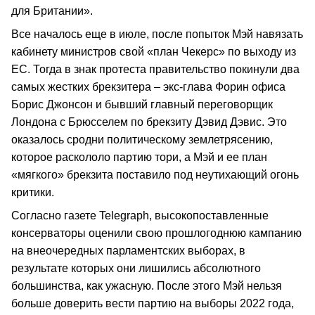
для Британии».
Все началось еще в июле, после попыток Мэй навязать
кабинету министров свой «план Чекерс» по выходу из
ЕС. Тогда в знак протеста правительство покинули два
самых жестких брекзитера – экс-глава Форин офиса
Борис Джонсон и бывший главный переговорщик
Лондона с Брюсселем по брекзиту Дэвид Дэвис. Это
оказалось сродни политическому землетрясению,
которое раскололо партию тори, а Мэй и ее план
«мягкого» брекзита поставило под неутихающий огонь
критики.
Согласно газете Telegraph, высокопоставленные
консерваторы оценили свою прошлогоднюю кампанию
на внеочередных парламентских выборах, в
результате которых они лишились абсолютного
большинства, как ужасную. После этого Мэй нельзя
больше доверить вести партию на выборы 2022 года,