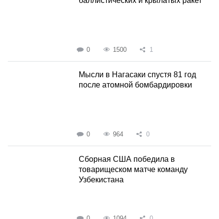
баллистических и крылатых ракет
0
1500
1
Мысли в Нагасаки спустя 81 год
после атомной бомбардировки
0
964
0
Сборная США победила в
товарищеском матче команду
Узбекистана
0
1094
0