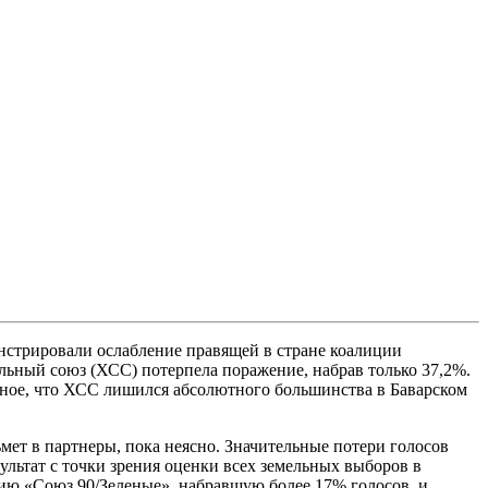
нстрировали ослабление правящей в стране коалиции
ьный союз (ХСС) потерпела поражение, набрав только 37,2%.
авное, что ХСС лишился абсолютного большинства в Баварском
мет в партнеры, пока неясно. Значительные потери голосов
ультат с точки зрения оценки всех земельных выборов в
ию «Союз 90/Зеленые», набравшую более 17% голосов, и