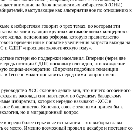
ращает внимание на блок независимых избирателей (ОНИ),
 избирателей, выступающее как альтернативное по отношению к
ьме к избирателям говорит о трех темах, по которым эти
тельства на манипуляции крупных автомобильных концернов с
ого жилья, пенсионная реформа, которую правительство
гового бремени или к попытке увеличения возраста выхода на
ХСС и СДПГ «проспали экологическую тему».
ствие потери ею поддержки населения. Впереди (через две
ю очередь позиции СДПГ, поскольку очевидно, что вхождение
цкую социал-демократию. (Впрочем подобные тенденции
ча в Гессене может поставить перед ними вопрос смены
 руководство ХСС склонно делать вид, что ничего особенного
Исходя из расклада сил партнером по будущему баварскому
симые избиратели, которых нередко называют «ХСС в
льное большинство. Конечно, союз с зелеными привел бы к
 экология, но и миграционный вопрос.
нее впереди более серьезные испытания – это выборы главы
ять ее место. Именно возможный провал в декабре и поставит со