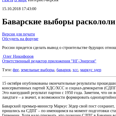
15.10.2018 17:43:00
Баварские выборы расколол
Версия для печати
Обсудить на форуме
России придется сделать вывод о строительстве будущих отн
Олег Никифоров
Ответственный редактор приложения "НГ-Энергия"
Тэги:
фрг
,
земельные выборы
,
бавария
,
хсс
,
маркус здер
15 октября опубликованы окончательные результаты прошедших
консервативных партий ХДС/ХСС и социал-демократов (СДПГ).
Это наихудший результат партии с 1950 года. Заметим, что он
ландтаге – а значит, и возможности формировать однопартийно
Баварский премьер-министр Маркус Зёдер свой пост сохранит, 
пришлись на СДПГ – по имеющимся на момент подготовки статьи
Германии. Хотя надо признать, что позиции СДПГ в Баварии в