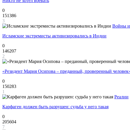
Никто не хотел воевать
0
151386
3
Войны и
Исламские экстремисты активизировались в Индии
0
146207
2
«Резидент Мария Осипова – преданный, проверенный человек
0
150283
1
Реалии
Карфаген должен быть разрушен: судьба у него такая
0
205604
7