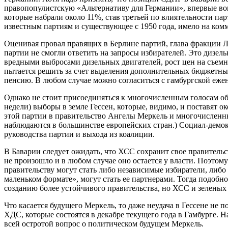
правопопулистскую «Альтернативу для Германии», впервые во
которые набрали около 11%, став третьей по влиятельности па
известным партиям и существующее с 1950 года, имело на ком
Оценивая провал правящих в Берлине партий, глава фракции Ле
партии не смогли ответить на запросы избирателей. Это дизе
вредными выбросами дизельных двигателей, рост цен на съемн
пытается решить за счет выделения дополнительных бюджетных 
пенсию. В любом случае можно согласиться с гамбургской еже
Однако не стоит присоединяться к многочисленным голосам об
недели) выборы в земле Гессен, которые, видимо, и поставят о
этой партии в правительство Ангелы Меркель и многочисленн
наблюдаются в большинстве европейских стран.) Социал-демок
руководства партии и выхода из коалиции.
В Баварии следует ожидать, что ХСС сохранит свое правительс
не произошло и в любом случае оно остается у власти. Поэтому
правительству могут стать либо независимые избиратели, либ
маленьком формате», могут стать ее партнерами. Тогда подобн
созданию более устойчивого правительства, но ХСС и зеленых
Что касается будущего Меркель, то даже неудача в Гессене не п
ХДС, которые состоятся в декабре текущего года в Гамбурге. Н
всей остротой вопрос о политическом будущем Меркель.