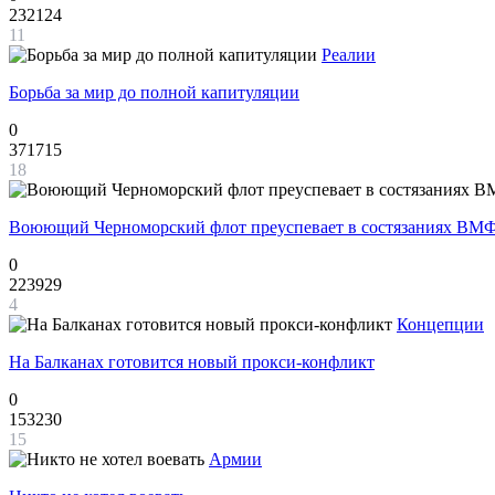
232124
11
Реалии
Борьба за мир до полной капитуляции
0
371715
18
Воюющий Черноморский флот преуспевает в состязаниях ВМФ
0
223929
4
Концепции
На Балканах готовится новый прокси-конфликт
0
153230
15
Армии