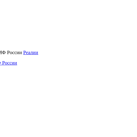
Реалии
 России