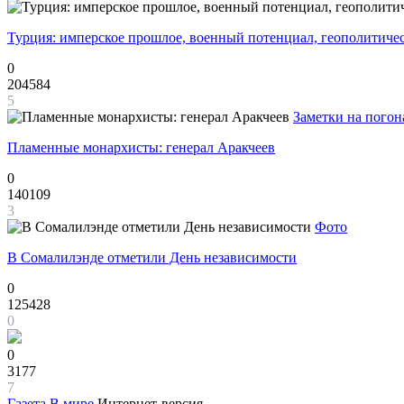
Турция: имперское прошлое, военный потенциал, геополитиче
0
204584
5
Заметки на погон
Пламенные монархисты: генерал Аракчеев
0
140109
3
Фото
В Сомалилэнде отметили День независимости
0
125428
0
0
3177
7
Газета
В мире
Интернет-версия