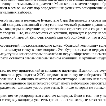
шедшую в земельный парламент. Мало кто из комментаторов об
ртией в земле. До сих пор определенный успех это объединение
мунальных выборах.
вой партии в немецком Бундестаге Сара Вагенкнехт в своем пис
льный скандал, связанный с отсутствием жесткой реакции прави
ые квартиры вследствие недостаточного строительства социальн
средств. Это, как опасаются ее критики, приведет к росту нало
недельной газетой Zeit, считающей главной ошибкой то, что и 
озревателей, предсказывающим конец «большой коалиции» вслед
кончательную точку в этом вопросе. Это будет касаться в перву
ые уступки консерваторам поколебали веру избирателей в неме
раты остаются самым слабым звеном коалиции, и крупная неуда
тво, но ему придется найти младшего партнера. Именно поэтому
 никто из руководства ХСС подавать в отставку не собирается. 
о зеленые. По мнению некоторых комментаторов, именно незави
ое коалиционное правительство будет иметь небольшое относите
 разделяют слишком уж острые темы. В числе которых не только
одвигнет ее распрощаться с местом канцлера. Дело в том, что у 
а сегодня у канцлера уже есть три оппонента, которые хотят зан