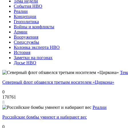
Тема недели
События НВО
Реалии
Концепции
Геополитика
Войны и конфликты
Армии
Вооружения
Спецслужбы
Колонка эксперта НВО
История
Заметки на погонах
Досье НВО
Тем
Северный флот обзавелся третьим носителем «Циркона»
0
170761
8
Реалии
Российские бомбы умнеют и набирают вес
0