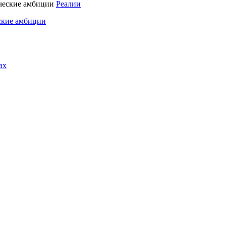
Реалии
ские амбиции
ах