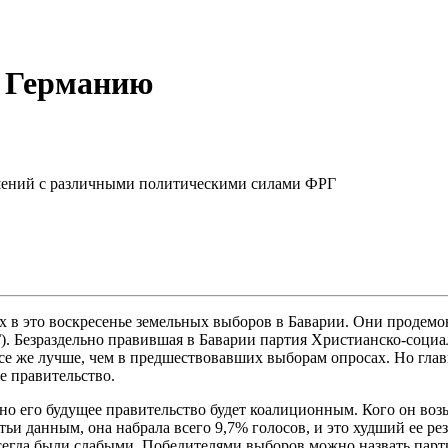
и Германию
ошений с различными политическими силами ФРГ
 в это воскресенье земельных выборов в Баварии. Они продемо
 Безраздельно правившая в Баварии партия Христианско-социал
 все же лучше, чем в предшествовавших выборам опросах. Но гл
е правительство.
но его будущее правительство будет коалиционным. Кого он возь
 данным, она набрала всего 9,7% голосов, и это худший ее рез
сегда были слабыми. Победителями выборов можно назвать парт