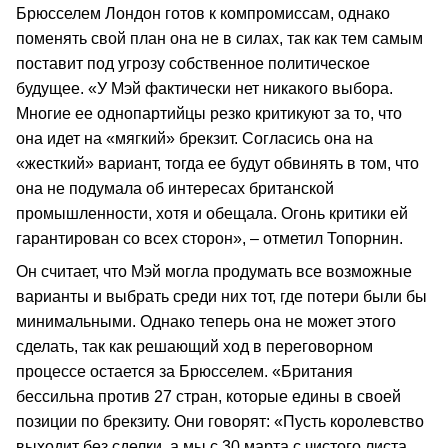
Брюсселем Лондон готов к компромиссам, однако
поменять свой план она не в силах, так как тем самым
поставит под угрозу собственное политическое
будущее. «У Мэй фактически нет никакого выбора.
Многие ее однопартийцы резко критикуют за то, что
она идет на «мягкий» брекзит. Согласись она на
«жесткий» вариант, тогда ее будут обвинять в том, что
она не подумала об интересах британской
промышленности, хотя и обещала. Огонь критики ей
гарантирован со всех сторон», – отметил Топорнин.
Он считает, что Мэй могла продумать все возможные
варианты и выбрать среди них тот, где потери были бы
минимальными. Однако теперь она не может этого
сделать, так как решающий ход в переговорном
процессе остается за Брюсселем. «Британия
бессильна против 27 стран, которые едины в своей
позиции по брекзиту. Они говорят: «Пусть королевство
выходит без сделки, а мы с 30 марта с чистого листа