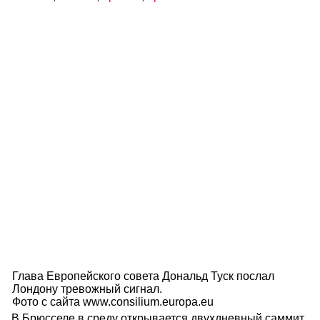
Глава Европейского совета Дональд Туск послал
Лондону тревожный сигнал.
Фото с сайта www.consilium.europa.eu
В Брюсселе в среду открывается двухдневный саммит