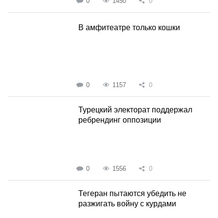
0
1450
0
В амфитеатре только кошки
0
1157
0
Турецкий электорат поддержал
ребрендинг оппозиции
0
1556
0
Тегеран пытаются убедить не
разжигать войну с курдами