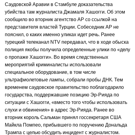
Саудовской Аравии в Стамбуле доказательства
убийства там журналиста Джамаля Хашогги. Об этом
сообщило во вторник агентство AP со ссылкой на
представителя властей Турции. Собеседник AP не
пояснил, о каких именно уликах идет речь. Ранее
турецкий телеканал NTV передавал, что в ходе обыска
полиция якобы получила определенные улики по «делу
о пропаже Хашогги». Во время следственных
мероприятий криминалисты использовали
специальное оборудование, в том числе
ультрафиолетовые лампы, собрали пробы ДНК. Тем
временем саудовское правительство поблагодарило
государства, поддержавшие позицию Эр-Рияда по
ситуации с Хашогги, «вместо того чтобы использовать
слухи и обвинения» в адрес Эр-Рияда. Ранее во
вторник король Сальман принял госсекретаря США
Майкла Помпео, прибывшего по поручению Дональда
Трампа с целью обсудить инцидент с журналистом.