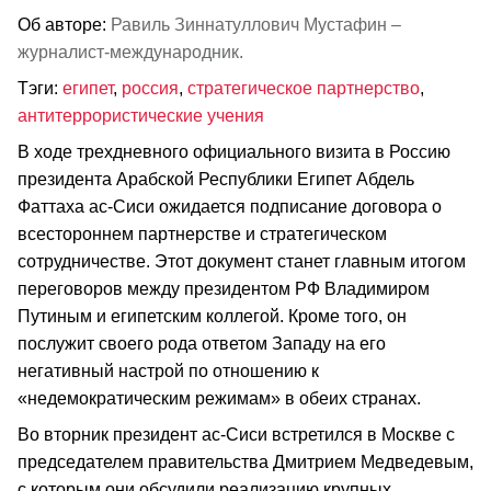
Об авторе:
Равиль Зиннатуллович Мустафин –
журналист-международник.
Тэги:
египет
,
россия
,
стратегическое партнерство
,
антитеррористические учения
В ходе трехдневного официального визита в Россию
президента Арабской Республики Египет Абдель
Фаттаха ас-Сиси ожидается подписание договора о
всестороннем партнерстве и стратегическом
сотрудничестве. Этот документ станет главным итогом
переговоров между президентом РФ Владимиром
Путиным и египетским коллегой. Кроме того, он
послужит своего рода ответом Западу на его
негативный настрой по отношению к
«недемократическим режимам» в обеих странах.
Во вторник президент ас-Сиси встретился в Москве с
председателем правительства Дмитрием Медведевым,
с которым они обсудили реализацию крупных