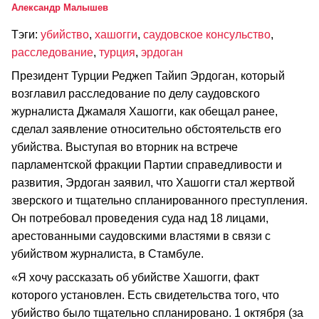
Александр Малышев
Тэги:
убийство
,
хашогги
,
саудовское консульство
,
расследование
,
турция
,
эрдоган
Президент Турции Реджеп Тайип Эрдоган, который
возглавил расследование по делу саудовского
журналиста Джамаля Хашогги, как обещал ранее,
сделал заявление относительно обстоятельств его
убийства. Выступая во вторник на встрече
парламентской фракции Партии справедливости и
развития, Эрдоган заявил, что Хашогги стал жертвой
зверского и тщательно спланированного преступления.
Он потребовал проведения суда над 18 лицами,
арестованными саудовскими властями в связи с
убийством журналиста, в Стамбуле.
«Я хочу рассказать об убийстве Хашогги, факт
которого установлен. Есть свидетельства того, что
убийство было тщательно спланировано. 1 октября (за