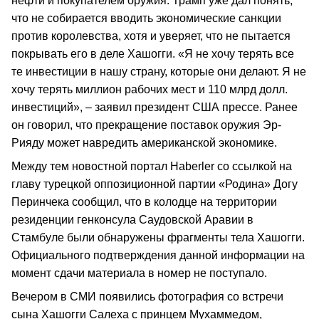
нефти и покупателем оружия. Трамп уже дал понять,
что не собирается вводить экономические санкции
против королевства, хотя и уверяет, что не пытается
покрывать его в деле Хашогги. «Я не хочу терять все
те инвестиции в нашу страну, которые они делают. Я не
хочу терять миллион рабочих мест и 110 млрд долл.
инвестиций», – заявил президент США прессе. Ранее
он говорил, что прекращение поставок оружия Эр-
Рияду может навредить американской экономике.
Между тем новостной портал Haberler со ссылкой на
главу турецкой оппозиционной партии «Родина» Догу
Перинчека сообщил, что в колодце на территории
резиденции генконсула Саудовской Аравии в
Стамбуле были обнаружены фрагменты тела Хашогги.
Официального подтверждения данной информации на
момент сдачи материала в номер не поступало.
Вечером в СМИ появились фотография со встречи
сына Хашогги Салеха с принцем Мухаммедом,