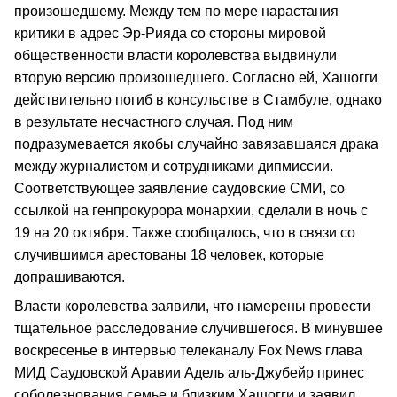
произошедшему. Между тем по мере нарастания
критики в адрес Эр-Рияда со стороны мировой
общественности власти королевства выдвинули
вторую версию произошедшего. Согласно ей, Хашогги
действительно погиб в консульстве в Стамбуле, однако
в результате несчастного случая. Под ним
подразумевается якобы случайно завязавшаяся драка
между журналистом и сотрудниками дипмиссии.
Соответствующее заявление саудовские СМИ, со
ссылкой на генпрокурора монархии, сделали в ночь с
19 на 20 октября. Также сообщалось, что в связи со
случившимся арестованы 18 человек, которые
допрашиваются.
Власти королевства заявили, что намерены провести
тщательное расследование случившегося. В минувшее
воскресенье в интервью телеканалу Fox News глава
МИД Саудовской Аравии Адель аль-Джубейр принес
соболезнования семье и близким Хашогги и заявил,