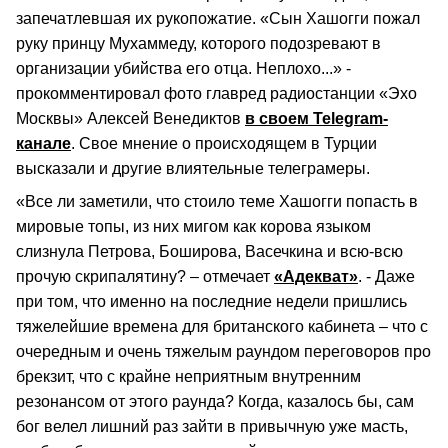
запечатлевшая их рукопожатие. «Сын Хашогги пожал
руку принцу Мухаммеду, которого подозревают в
организации убийства его отца. Неплохо...» -
прокомментировал фото главред радиостанции «Эхо
Москвы» Алексей Венедиктов
в своем Telegram-
канале
. Свое мнение о происходящем в Турции
высказали и другие влиятельные телеграмеры.
«Все ли заметили, что стоило теме Хашогги попасть в
мировые топы, из них мигом как корова языком
слизнула Петрова, Боширова, Васечкина и всю-всю
прочую скрипалятину? – отмечает
«Адекват»
. - Даже
при том, что именно на последние недели пришлись
тяжелейшие времена для британского кабинета – что с
очередным и очень тяжелым раундом переговоров про
брекзит, что с крайне неприятным внутренним
резонансом от этого раунда? Когда, казалось бы, сам
бог велел лишний раз зайти в привычную уже масть,