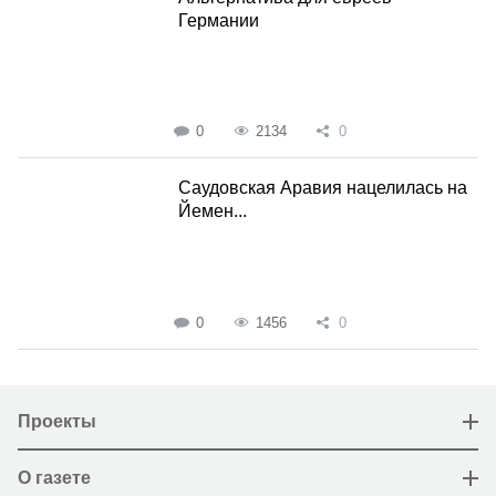
Германии
0
2134
0
Саудовская Аравия нацелилась на
Йемен...
0
1456
0
Проекты
О газете