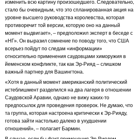
изменить всю картину произошедшего. Следовательно,
стало бы очевидным, что это спланированная акция на
уровне высшего руководства королевства, которая
противоречит той версии, которую оно на данный
момент выдвигает», – предположил эксперт в беседе с
«НГ». Он выразил сомнение по поводу того, что США
всерьез пойдут по следам «информации»
относительно применения саудовцами химоружия в
йеменском конфликте, так как Эр-Рияд – слишком
важный партнер для Вашингтона.
«Хотя в данный момент американский политический
истеблишмент разделился на два лагеря в отношении
Саудовской Аравии, однако не вижу каких-то
предпосылок для проведения проверок. Не думаю, что
та группа, которая настроена критически к Эр-Рияду,
готова зайти настолько далеко в ухудшении
отношений», – полагает Бармин.
В случае, если бы факт применения Эр-Риядом