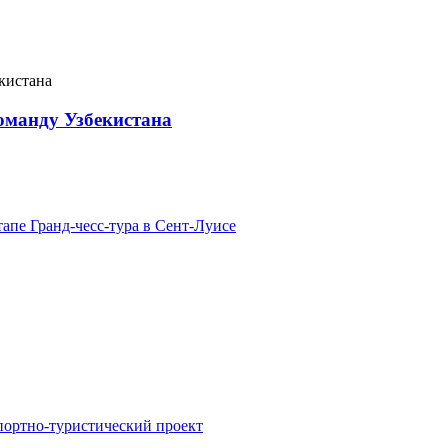
оманду Узбекистана
тапе Гранд-чесс-тура в Сент-Луисе
портно-туристический проект