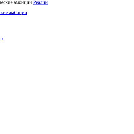
Реалии
ские амбиции
ах