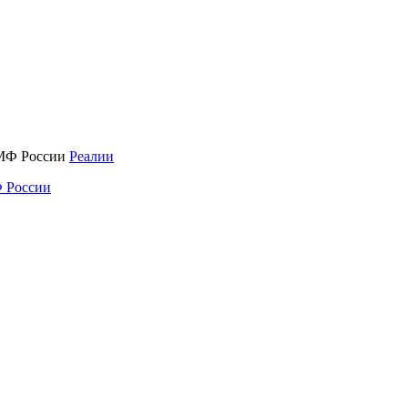
Реалии
 России