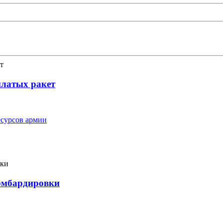
ылатых ракет
сурсов армии
бомбардировки