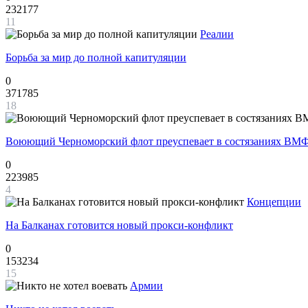
232177
11
Реалии
Борьба за мир до полной капитуляции
0
371785
18
Воюющий Черноморский флот преуспевает в состязаниях ВМФ
0
223985
4
Концепции
На Балканах готовится новый прокси-конфликт
0
153234
15
Армии