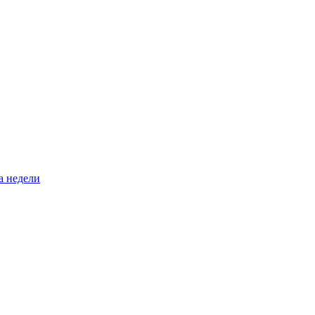
а недели