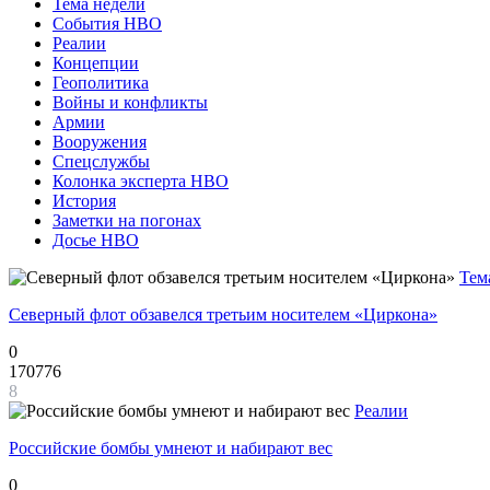
Тема недели
События НВО
Реалии
Концепции
Геополитика
Войны и конфликты
Армии
Вооружения
Спецслужбы
Колонка эксперта НВО
История
Заметки на погонах
Досье НВО
Тем
Северный флот обзавелся третьим носителем «Циркона»
0
170776
8
Реалии
Российские бомбы умнеют и набирают вес
0