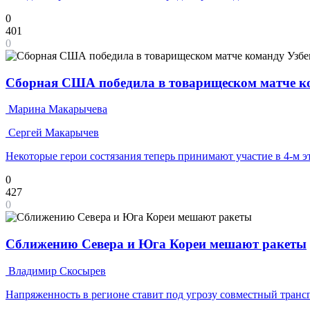
0
401
0
Сборная США победила в товарищеском матче к
Марина Макарычева
Сергей Макарычев
Некоторые герои состязания теперь принимают участие в 4-м э
0
427
0
Сближению Севера и Юга Кореи мешают ракеты
Владимир Скосырев
Напряженность в регионе ставит под угрозу совместный транс