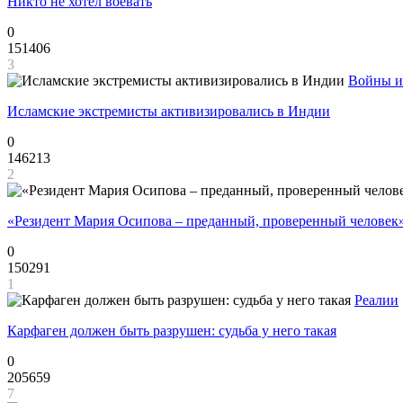
Никто не хотел воевать
0
151406
3
Войны и
Исламские экстремисты активизировались в Индии
0
146213
2
«Резидент Мария Осипова – преданный, проверенный человек
0
150291
1
Реалии
Карфаген должен быть разрушен: судьба у него такая
0
205659
7