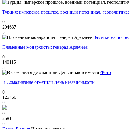
Турция: имперское прошлое, военный потенциал, геополитиче
0
204637
5
Заметки на погон
Пламенные монархисты: генерал Аракчеев
0
140115
3
Фото
В Сомалилэнде отметили День независимости
0
125466
0
0
2681
0
Газета
В мире
Интернет-версия