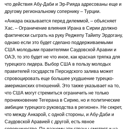
что действия Абу-Даби и Эр-Рияда адресованы еще и
другому региональному сопернику – Турции.
«Анкара оказывается перед дилеммой, – объясняет
Хас. – Ограничение влияния Ирана в Сирии должно
фактически сыграть на руку Реджепу Тайипу Эрдогану,
однако если это будет сделано поддерживаемыми
США молодыми правителями Саудовской Аравии и
ОАЭ, то это будет не что иное, как красная тряпка для
турецкого лидера. Выбор США в пользу молодых
правителей государств Персидского залива может
спровоцировать еще большее ухудшение турецко-
американских отношений. Это также указывает на то,
что США могут стремиться ограничить не только
проникновение Тегерана в Сирию, но и политические
амбиции турецкого руководства в регионе». Не секрет,
что между Анкарой, с одной стороны, и Абу-Даби и
Саудовской Аравией с другой, есть явное
соперничество. По-разному эти страны смотрят и на