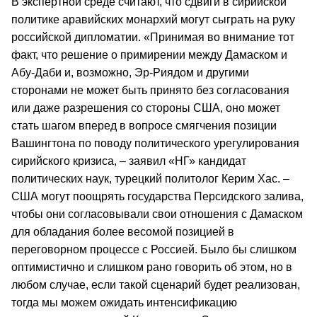
В экспертной среде считают, что сдвиги в сирийской
политике аравийских монархий могут сыграть на руку
российской дипломатии. «Принимая во внимание тот
факт, что решение о примирении между Дамаском и
Абу-Даби и, возможно, Эр-Риядом и другими
сторонами не может быть принято без согласования
или даже разрешения со стороны США, оно может
стать шагом вперед в вопросе смягчения позиции
Вашингтона по поводу политического урегулирования
сирийского кризиса, – заявил «НГ» кандидат
политических наук, турецкий политолог Керим Хас. –
США могут поощрять государства Персидского залива,
чтобы они согласовывали свои отношения с Дамаском
для обладания более весомой позицией в
переговорном процессе с Россией. Было бы слишком
оптимистично и слишком рано говорить об этом, но в
любом случае, если такой сценарий будет реализован,
тогда мы можем ожидать интенсификацию