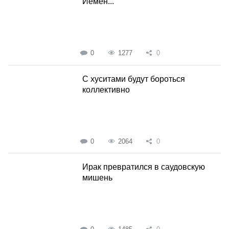
Йемен...
0
1277
0
С хуситами будут бороться
коллективно
0
2064
0
Ирак превратился в саудовскую
мишень