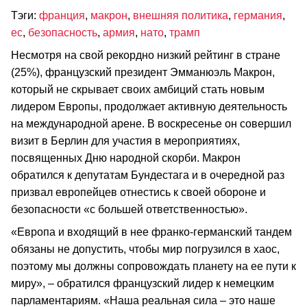
Тэги:
франция
,
макрон
,
внешняя политика
,
германия
,
ес
,
безопасность
,
армия
,
нато
,
трамп
Несмотря на свой рекордно низкий рейтинг в стране
(25%), французский президент Эмманюэль Макрон,
который не скрывает своих амбиций стать новым
лидером Европы, продолжает активную деятельность
на международной арене. В воскресенье он совершил
визит в Берлин для участия в мероприятиях,
посвященных Дню народной скорби. Макрон
обратился к депутатам Бундестага и в очередной раз
призвал европейцев отнестись к своей обороне и
безопасности «с большей ответственностью».
«Европа и входящий в нее франко-германский тандем
обязаны не допустить, чтобы мир погрузился в хаос,
поэтому мы должны сопровождать планету на ее пути к
миру», – обратился французский лидер к немецким
парламентариям. «Наша реальная сила – это наше