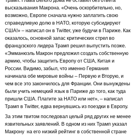
Трамп. Глава Белого дома не оставил без ответа
высказывания Макрона. «Очень оскорбительно, но,
возможно, Европе сначала нужно заплатить свою
справедливую долю в НАТО, которую субсидируют
США!» – написал он в Twitter, уже будучи в Париже. Как
оказалось, основной запас критических стрел во
французского лидера Трамп решил выпустить позже.
«Эмманюэль Макрон предложил создать собственную
армию, чтобы защитить Европу от США, Китая и
России. Видимо, забыл, что именно Германия
начинала обе мировые войны – Первую и Вторую, и
чем все это закончилось для Франции. Они вынуждены
были учить немецкий язык в Париже до того, как туда
пришли США. Платите за НАТО или нет», – написал
Трамп в Twitter, едва вернувшись из поездки в Европу.
За этим твитом последовал целый ряд других не менее
язвительных заявлений. В одном из них Трамп указал
Макрону на его низкий рейтинг в собственной стране