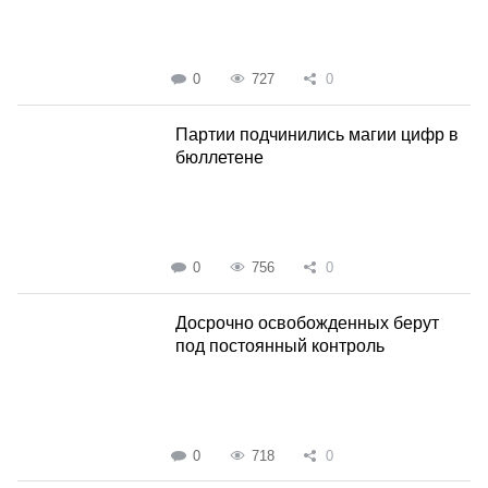
0
727
0
Партии подчинились магии цифр в
бюллетене
0
756
0
Досрочно освобожденных берут
под постоянный контроль
0
718
0