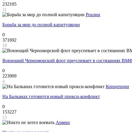
232105
11
Реалии
Борьба за мир до полной капитуляции
0
371692
18
Воюющий Черноморский флот преуспевает в состязаниях ВМФ
0
223909
4
Концепции
На Балканах готовится новый прокси-конфликт
0
153227
15
Армии