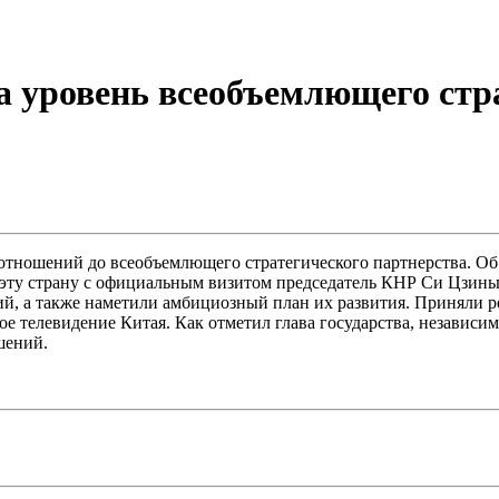
 уровень всеобъемлющего стра
ношений до всеобъемлющего стратегического партнерства. Об 
ту страну с официальным визитом председатель КНР Си Цзиньпи
й, а также наметили амбициозный план их развития. Приняли 
ное телевидение Китая. Как отметил глава государства, независ
шений.