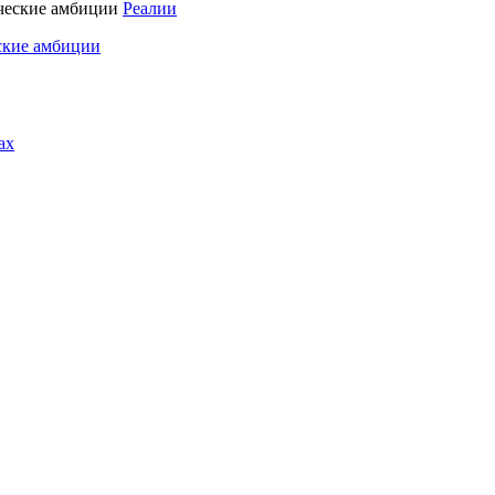
Реалии
ские амбиции
ах