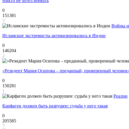
Никто не хотел воевать
0
151381
3
Войны и
Исламские экстремисты активизировались в Индии
0
146204
2
«Резидент Мария Осипова – преданный, проверенный человек
0
150281
1
Реалии
Карфаген должен быть разрушен: судьба у него такая
0
205585
7