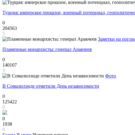
Турция: имперское прошлое, военный потенциал, геополитиче
0
204563
5
Заметки на погон
Пламенные монархисты: генерал Аракчеев
0
140107
3
Фото
В Сомалилэнде отметили День независимости
0
125422
0
0
1938
0
Газета
В мире
Интернет-версия