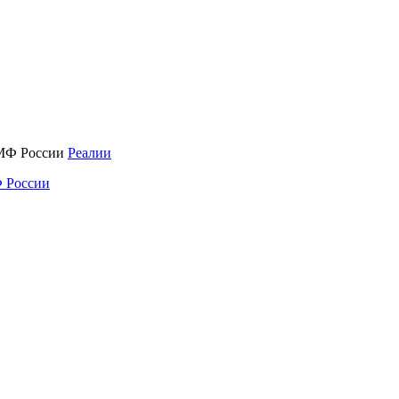
Реалии
 России