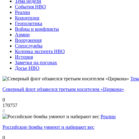
Тема недели
События НВО
Реалии
Концепции
Геополитика
Войны и конфликты
Армии
Вооружения
Спецслужбы
Колонка эксперта НВО
История
Заметки на погонах
Досье НВО
Тем
Северный флот обзавелся третьим носителем «Циркона»
0
170757
8
Реалии
Российские бомбы умнеют и набирают вес
0