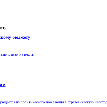
скому бюджету
овым ценам на нефть
рам
ращается из политического пожелания в стратегическую необхо