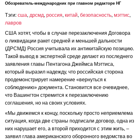
Обозреватель-международник при главном редакторе НГ
Тэги:
сша
,
дрсмд
,
россия
,
китай
,
безопасность
,
мэттис
,
лавров
США хотят, чтобы в случае перезаключения Договора
о ликвидации ракет средней и меньшей дальности
(ДРСМД) Россия учитывала их антикитайскую позицию.
Такой вывод в экспертной среде делают из последнего
заявления главы Пентагона Джеймса Мэттиса,
который выразил надежду, что российская сторона
продемонстрирует намерение «вернуться к
соблюдению» документа. Становится все очевиднее,
что Вашингтон стремится к перезаключению
соглашения, но на своих условиях.
«Мы движемся к концу, поскольку просто неприемлема
ситуация, когда две страны подписали договор, одна из
них нарушает его, а второй приходится с этим жить, –
заявил глава американского оборонного ведомства во