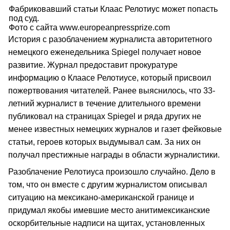
Фабриковавший статьи Клаас Релотиус может попасть
под суд.
Фото с сайта www.europeanpressprize.сom
История с разоблачением журналиста авторитетного
немецкого еженедельника Spiegel получает новое
развитие. Журнал предоставит прокуратуре
информацию о Клаасе Релотиусе, который присвоил
пожертвования читателей. Ранее выяснилось, что 33-
летний журналист в течение длительного времени
публиковал на страницах Spiegel и ряда других не
менее известных немецких журналов и газет фейковые
статьи, героев которых выдумывал сам. За них он
получал престижные награды в области журналистики.
Разоблачение Релотиуса произошло случайно. Дело в
том, что он вместе с другим журналистом описывал
ситуацию на мексикано-американской границе и
придумал якобы имевшие место анитимексиканские
оскорбительные надписи на щитах, установленных