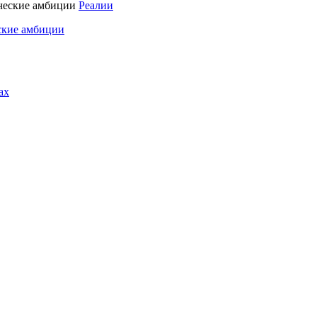
Реалии
ские амбиции
ах