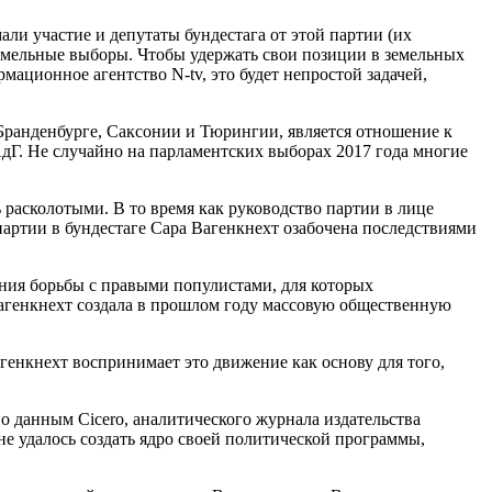
ли участие и депутаты бундестага от этой партии (их
земельные выборы. Чтобы удержать свои позиции в земельных
ационное агентство N-tv, это будет непростой задачей,
Бранденбурге, Саксонии и Тюрингии, является отношение к
дГ. Не случайно на парламентских выборах 2017 года многие
асколотыми. В то время как руководство партии в лице
артии в бундестаге Сара Вагенкнехт озабочена последствиями
рения борьбы с правыми популистами, для которых
Вагенкнехт создала в прошлом году массовую общественную
енкнехт воспринимает это движение как основу для того,
 данным Cicero, аналитического журнала издательства
 не удалось создать ядро своей политической программы,