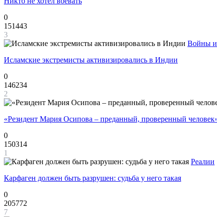
Никто не хотел воевать
0
151443
3
Войны и
Исламские экстремисты активизировались в Индии
0
146234
2
«Резидент Мария Осипова – преданный, проверенный человек
0
150314
1
Реалии
Карфаген должен быть разрушен: судьба у него такая
0
205772
7