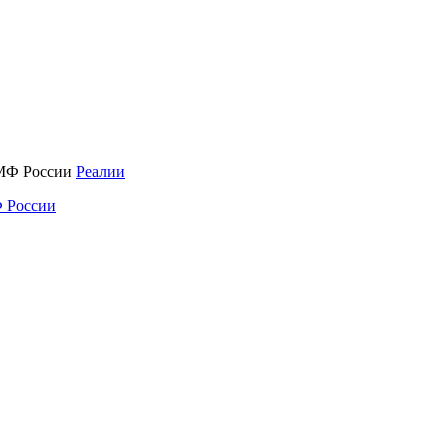
Реалии
 России