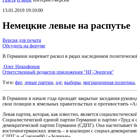
13.01.2019 19:10:00
Немецкие левые на распутье
Версия для печати
Обсудить на форуме
В Германии назревает раскол в рядах наследников политическ
Олег Никифоров
Ответственный редактор приложения "НГ-Энергия"
Тэги:
фрг
,
левые партии
,
адг
,
выборы
,
миграционная политика
,
В Германии в начале года проходят закрытые заседания руково
свои позиции в земельных правительствах и противостоять «Ал
Левая партия, которая, как известно, является социалистичес
Социалистической единой партии Германии и партии «Труд и с
демократической партии Германии (СДПГ). Она насчитывает боле
восточногерманских земель – в коалиции с социал-демократами
СДПГ и «Союзом90 / «Зеленые».