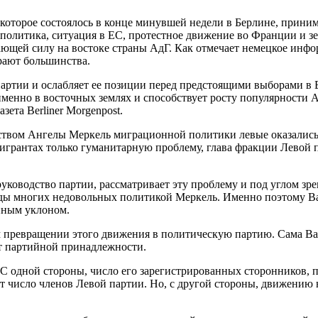
оторое состоялось в конце минувшей недели в Берлине, принима
я политика, ситуация в ЕС, протестное движение во Франции и 
ющей силу на востоке страны АдГ. Как отмечает немецкое информ
ирают большинства.
партии и ослабляет ее позиции перед предстоящими выборами в 
менно в восточных землях и способствует росту популярности А
ета Berliner Morgenpost.
вом Ангелы Меркель миграционной политики левые оказались р
игрантах только гуманитарную проблему, глава фракции Левой п
 руководство партии, рассматривает эту проблему и под углом з
 ряды многих недовольных политикой Меркель. Именно поэтому 
нным уклоном.
 превращении этого движения в политическую партию. Сама Ваг
от партийной принадлежности.
 одной стороны, число его зарегистрированных сторонников, по
ает число членов Левой партии. Но, с другой стороны, движению