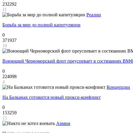
232292
11
Реалии
Борьба за мир до полной капитуляции
0
371937
18
Воюющий Черноморский флот преуспевает в состязаниях ВМФ
0
224098
4
Концепции
На Балканах готовится новый прокси-конфликт
0
153259
15
Армии