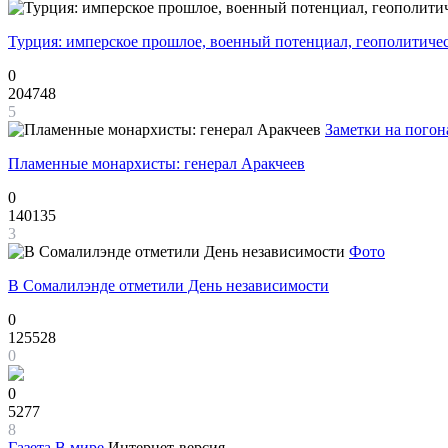
Турция: имперское прошлое, военный потенциал, геополитиче
0
204748
5
Заметки на погон
Пламенные монархисты: генерал Аракчеев
0
140135
3
Фото
В Сомалилэнде отметили День независимости
0
125528
0
0
5277
8
Газета
В мире
Интернет-версия