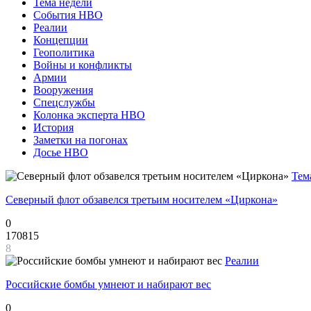
Тема недели
События НВО
Реалии
Концепции
Геополитика
Войны и конфликты
Армии
Вооружения
Спецслужбы
Колонка эксперта НВО
История
Заметки на погонах
Досье НВО
Тем
Северный флот обзавелся третьим носителем «Циркона»
0
170815
8
Реалии
Российские бомбы умнеют и набирают вес
0