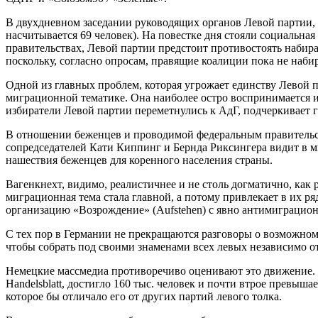
В двухдневном заседании руководящих органов Левой партии, к
насчитывается 69 человек). На повестке дня стояли социальна
правительствах, Левой партии предстоит противостоять набира
поскольку, согласно опросам, правящие коалиции пока не наб
Одной из главных проблем, которая угрожает единству Левой 
миграционной тематике. Она наиболее остро воспринимается и
избиратели Левой партии переметнулись к АдГ, подчеркивает газ
В отношении беженцев и проводимой федеральным правительст
сопредседателей Кати Киппинг и Бернда Риксингера видит в м
нашествия беженцев для коренного населения страны.
Вагенкнехт, видимо, реалистичнее и не столь догматично, как
миграционная тема стала главной, а потому привлекает в их
организацию «Возрождение» (Aufstehen) с явно антимиграцио
С тех пор в Германии не прекращаются разговоры о возможном
чтобы собрать под своими знаменами всех левых независимо 
Немецкие массмедиа противоречиво оценивают это движение. С
Handelsblatt, достигло 160 тыс. человек и почти втрое превыш
которое бы отличало его от других партий левого толка.