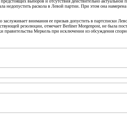
 предстоящих выборов и отсутствия действительно актуальной 
ла недопустить раскола в Левой партии. При этом она намерен
ако заслуживает внимания ее призыв допустить в партсписки Ле
твующей резолюции, отмечает Berliner Morgenpost, не была пост
ики правительства Меркель при исключении из обсуждения спор