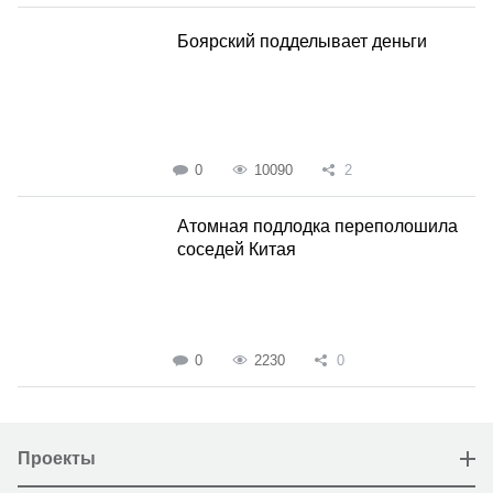
Боярский подделывает деньги
0
10090
2
Атомная подлодка переполошила
соседей Китая
0
2230
0
Проекты