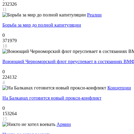
232326
11
Реалии
Борьба за мир до полной капитуляции
0
371979
18
Воюющий Черноморский флот преуспевает в состязаниях ВМФ
0
224132
4
Концепции
На Балканах готовится новый прокси-конфликт
0
153264
15
Армии