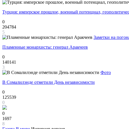
Турция: имперское прошлое, военный потенциал, геополитиче
0
204784
5
Заметки на погон
Пламенные монархисты: генерал Аракчеев
0
140141
3
Фото
В Сомалилэнде отметили День независимости
0
125539
0
0
1697
8
Газета
В мире
Интернет-версия