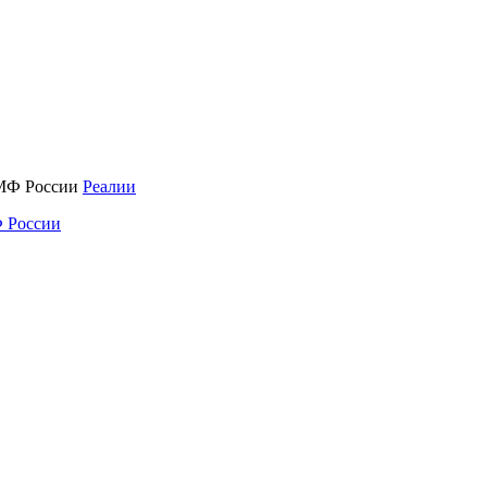
Реалии
 России