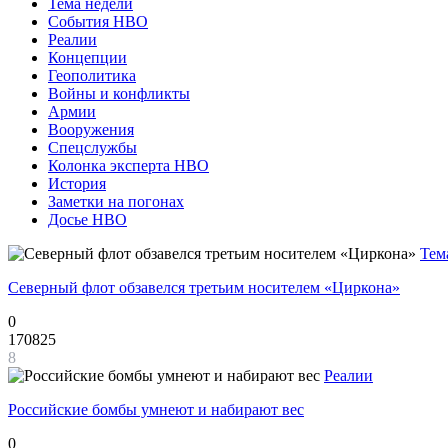
Тема недели
События НВО
Реалии
Концепции
Геополитика
Войны и конфликты
Армии
Вооружения
Спецслужбы
Колонка эксперта НВО
История
Заметки на погонах
Досье НВО
Тем
Северный флот обзавелся третьим носителем «Циркона»
0
170825
8
Реалии
Российские бомбы умнеют и набирают вес
0