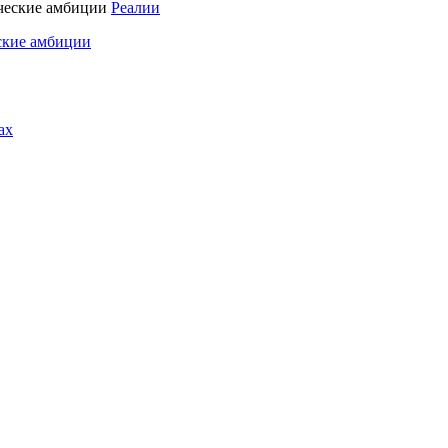
Реалии
ские амбиции
ах