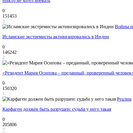
Никто не хотел воевать
0
151453
3
Войны и
Исламские экстремисты активизировались в Индии
0
146242
2
«Резидент Мария Осипова – преданный, проверенный человек
0
150320
1
Реалии
Карфаген должен быть разрушен: судьба у него такая
0
205806
7