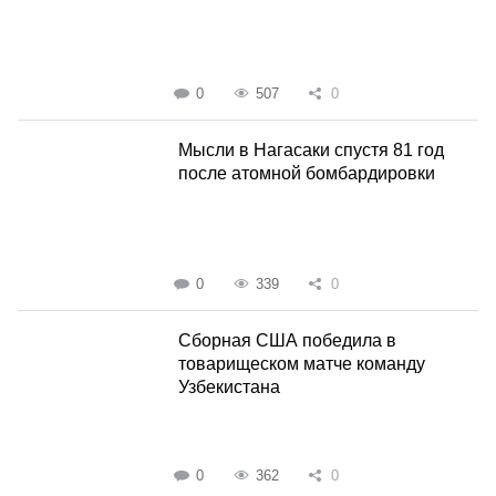
0
507
0
Мысли в Нагасаки спустя 81 год
после атомной бомбардировки
0
339
0
Сборная США победила в
товарищеском матче команду
Узбекистана
0
362
0