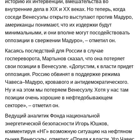
историю их интервенций, вмешательства во
внутренние дела в XIX и XX веках. Но теперь, когда
соседи Венесуэлы открыто выступают против Мадуро,
американцы понимают, что их издержки будут
минимальными, и они вполне могут посодействовать
оппозиции в свержении Мадуро», – отметил он.
Касаясь последствий для России в случае
госпереворота, Мартынов сказал, что она потеряет
свои позиции в Венесуэле. «Допустим, к власти придет
оппозиция. Россию обвинят в поддержке режима
Чавеса–Мадуро, кровавого и антидемократического.
Ну и на этом мы потеряем Венесуэлу. Хотя у нас там
позиции очень хорошие в нефтедобывающем
секторе», – отметил он.
Ведущий аналитик Фонда национальной
энергетической безопасности Игорь Юшков,
комментируя «НГ» возможную ситуацию на нефтяном
рынке Венесуэлы, отметил: «Придя к власти, Уго Чавес