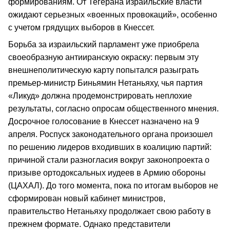
формированиям. От Тегерана израильские власти
ожидают серьезных «военных провокаций», особенно
с учетом грядущих выборов в Кнессет.
Борьба за израильский парламент уже приобрела
своеобразную антииранскую окраску: первым эту
внешнеполитическую карту попытался разыграть
премьер-министр Биньямин Нетаньяху, чья партия
«Ликуд» должна продемонстрировать неплохие
результаты, согласно опросам общественного мнения.
Досрочное голосование в Кнессет назначено на 9
апреля. Роспуск законодательного органа произошел
по решению лидеров входивших в коалицию партий:
причиной стали разногласия вокруг законопроекта о
призыве ортодоксальных иудеев в Армию обороны
(ЦАХАЛ). До того момента, пока по итогам выборов не
сформирован новый кабинет министров,
правительство Нетаньяху продолжает свою работу в
прежнем формате. Однако представители