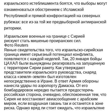
израильского истеблишмента боятся, что выборы могут
ознаменоваться обострением с Исламской
Республикой и прямой конфронтацией на северных
рубежах: все из-за той же предвыборной антииранской
риторики.
Израильские военные на границе с Сирией
рискуют стать мишенью проиранских сил.
Фото Reuters
Явные свидетельства того, что израильско-сирийская
граница имеет серьезный потенциал конфликта,
появляются с каждой неделей. Так, 20 января бойцы
ЦАХАЛ были вынуждены реагировать на запущенную
с территории Сирии ракету. Как утверждают
представители израильского руководства, снаряд
класса «земля–земля» был изготовлен
непосредственно в Иране. В ответ Армия обороны
нанесла удары по аэропорту Дамаска. От его
бомбардировок нередко пытается предостеречь
российская сторона, очевидно, обеспокоенная тем, что
Сирия не восстановит авиасообщение с арабским
миром, если воздушная гавань так и останется в зоне
риска. Однако вряд ли стоит ожидать, что израильтяне