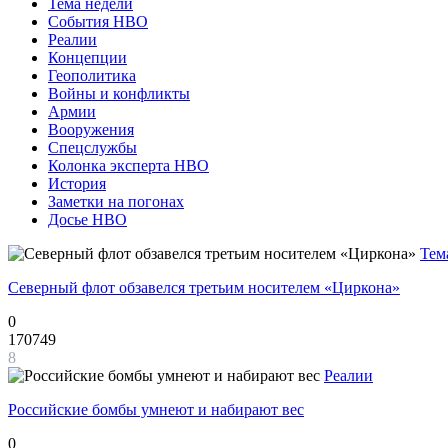
Тема недели
События НВО
Реалии
Концепции
Геополитика
Войны и конфликты
Армии
Вооружения
Спецслужбы
Колонка эксперта НВО
История
Заметки на погонах
Досье НВО
Тем
Северный флот обзавелся третьим носителем «Циркона»
0
170749
8
Реалии
Российские бомбы умнеют и набирают вес
0