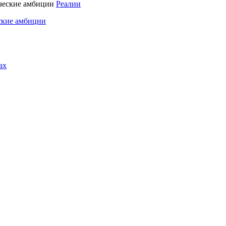
Реалии
ские амбиции
ах