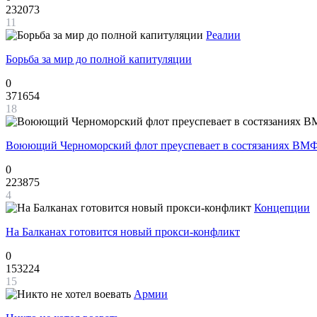
232073
11
Реалии
Борьба за мир до полной капитуляции
0
371654
18
Воюющий Черноморский флот преуспевает в состязаниях ВМФ
0
223875
4
Концепции
На Балканах готовится новый прокси-конфликт
0
153224
15
Армии