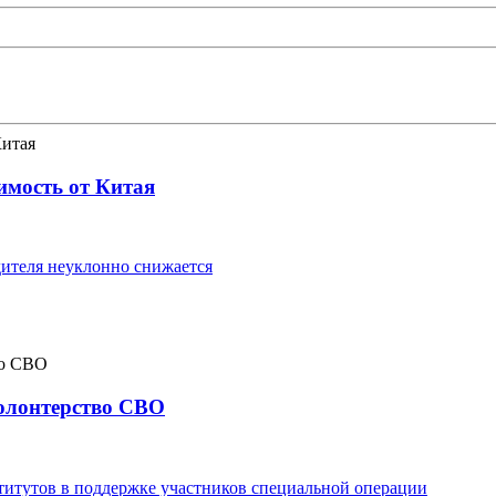
имость от Китая
ителя неуклонно снижается
волонтерство СВО
титутов в поддержке участников специальной операции