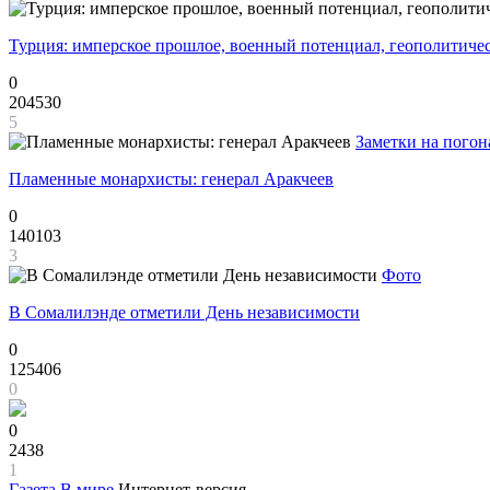
Турция: имперское прошлое, военный потенциал, геополитиче
0
204530
5
Заметки на погон
Пламенные монархисты: генерал Аракчеев
0
140103
3
Фото
В Сомалилэнде отметили День независимости
0
125406
0
0
2438
1
Газета
В мире
Интернет-версия