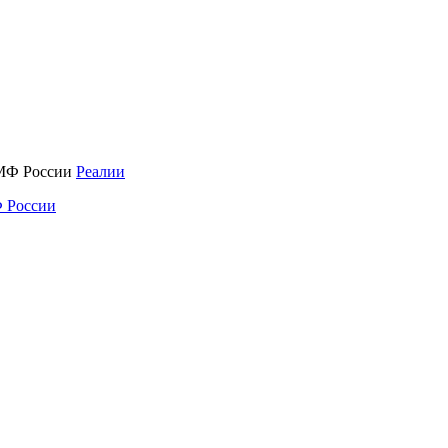
Реалии
 России