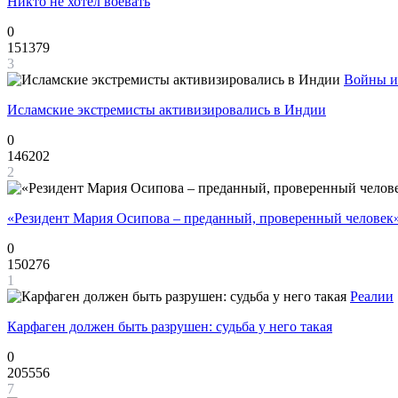
Никто не хотел воевать
0
151379
3
Войны и
Исламские экстремисты активизировались в Индии
0
146202
2
«Резидент Мария Осипова – преданный, проверенный человек
0
150276
1
Реалии
Карфаген должен быть разрушен: судьба у него такая
0
205556
7