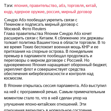
Тэги:
япония
,
правительство
,
абэ
,
торговля
,
китай
,
кндр
,
ядерное оружие
,
россия
,
мирный договор
Синдзо Абэ пообещал укрепить связи с
Пекином и подписать мирный договор с
Москвой. Фото Reuters
Глава правительства Японии Синдзо Абэ хочет
расширить связи с Китаем. К сближению эти державы
толкает политика Вашингтона в области торговли. В то
же время Токио беспокоит военная мощь КНР и ее
притязания на спорные острова. В понедельник
премьер в парламенте пообещал продолжать и
переговоры о мирном договоре с Россией. Но
одновременно Япония наращивает оборонный бюджет,
укрепляет флот и совершенствует средства
обеспечения кибербезопасности и контроля над
космосом.
В Японии открылась сессия парламента. Абэ выступил
на ней с программной речью. Самым примечательным
моментом стало то, что в ней сделан упор на
улучшение японо-китайских отношений. Эти
отношения вернулись в нормальное состояние,