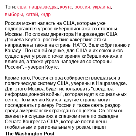
Тэги:
сша
,
нацразведка
,
коутс
,
россия
,
украина
,
выборы
,
китай
,
кндр
Россия может напасть на США, которые уже
подвергаются угрозе кибершпионажа со стороны
Москвы. По словам директора Нацразведки США
Дэниела Коутса, российские хакерские атаки
направлены также на страны НАТО, Великобританию и
Канаду. "По нашей оценке, для США и их союзников
существует угроза с точки зрения кибершпионажа и
влияния, а также угроза нападения со стороны
России", - уверен Коутс.
Кроме того, Россия снова собирается вмешаться в
политическую систему США, уверены в Нацразведке.
Для этого Москва будет использовать "средства
информационной войны", которая идет в социальных
сетях. По мнению Коутса, другие страны могут
последовать примеру России и также сеять раздор
среди американских граждан в соцсетях. Об этом он
заявил на слушаниях в спецкомитете по разведке
Сената Конгресса США, которые посвящены
глобальным и региональным угрозам, пишет
The Washington Post
.