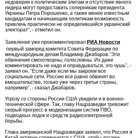
недоверия к политическим элитам и отсутствие явного
лидера могут предоставить соперникам президента
Украины Петра Порошенко, а также менее известным
кандидатам и начинающим политикам возможность
привлечь практически не определившийся украинский
электорат", - отметил он.
Заявление уже прокомментировал
РИА Новости
первый зампред комитета Совета Федерации по
международным делам Владимир Джабаров."Эти
обвинения смехотворны, голословны. Их даже
комментировать не надо и оправдываться, это чушь", -
заявил он. "Если даже если мы закроем все
социальные сети, Россию все равно обвинят во
вмешательстве, только уже через третьи страны,
например", - сказал Джабаров.
Угрозу со стороны России США увидели и в военно-
технической сфере. Так, главу Нацразведки тревожит
скорый прогресс в модернизации систем ПВО,
подводных лодок и средств радиоэлектронной
борьбы.
Глава американской Нацразведки заявил, что Россия и
Китай активно соревнуются с США, чтобы достичь