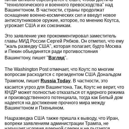
"технологического и военного превосходства" над
Вашингтоном. В частности, страны продолжат
оснащение военно-космических сил и введут новое
антиспутниковое оружие, которое, по мнению Коутса,
угрожает США и их союзникам.
Это заявление уже прокомментировал заместитель
главы МИД России Сергей Рябков. Он отметил, что ему
"жаль разведку США", которая полагает, будто Москва
и Пекин объединятся ради противостояния
Вашингтону, пишет "
Взгляд
".
The Washington Post отмечает, что Коутс по многим
вопросам расходится с президентом США Дональдом
Трампом, пишет
Russia Today
. В частности, это
касается угроз для Вашингтона. Так, Коутс не верит, что
КНДР может полностью отказаться от ядерного режима
и производственного потенциала, тогда как Белый дом
надеется на достижение прочного мира между
Вашингтоном и Пхеньяном.
Нацразведка США также пришла к выводу, что Иран,
вопреки заявлениям администрации Трампа, не
нарушает условия ядерной сделки и не пытается