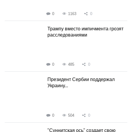
0
1163
0
Трампу вместо импичмента грозят
расследованиями
0
485
0
Президент Сербии поддержал
Украину...
0
504
0
"Суннитская ось" создает свою