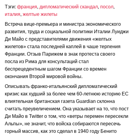
Тэги:
франция
,
дипломатический скандал
,
посол
,
италия
,
желтые жилеты
Встреча вице-премьера и министра экономического
развития, труда и социальной политики Италии Луиджи
Ди Майо с представителями движения «желтых
жилетов» стала последней каплей в чаше терпения
Франции. Отзыв Парижем в знак протеста своего
посла из Рима для консультаций стал
беспрецедентным шагом Франции со времен
окончания Второй мировой войны.
Описывать франко-итальянский дипломатический
кризис как худший за более чем 60-летнюю историю ЕС
влиятельная британская газета Guardian склонна
считать преувеличением. Она указывает на то, что пост
Ди Майо в Twitter о том, что «ветры перемен пересекли
Альпы», не значит, что войска собираются пересечь
горный массив, как это сделал в 1940 году Бенито