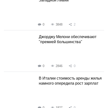
Западной Ливии
0
3848
2
Джорджу Мелони обеспечивают
"премией большинства"
0
2846
0
В Италии стоимость аренды жилья
намного опередила рост зарплат
0
1827
0