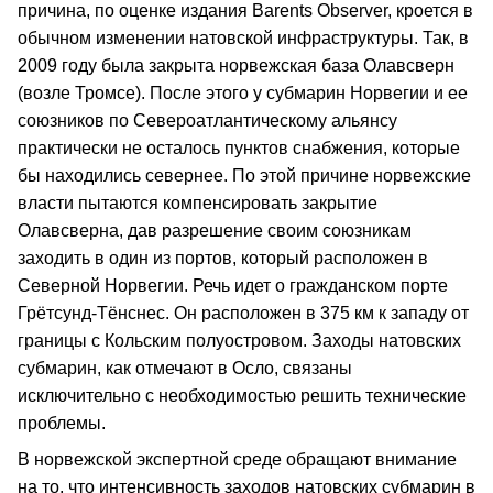
причина, по оценке издания Barents Observer, кроется в
обычном изменении натовской инфраструктуры. Так, в
2009 году была закрыта норвежская база Олавсверн
(возле Тромсе). После этого у субмарин Норвегии и ее
союзников по Североатлантическому альянсу
практически не осталось пунктов снабжения, которые
бы находились севернее. По этой причине норвежские
власти пытаются компенсировать закрытие
Олавсверна, дав разрешение своим союзникам
заходить в один из портов, который расположен в
Северной Норвегии. Речь идет о гражданском порте
Грётсунд-Тёнснес. Он расположен в 375 км к западу от
границы с Кольским полуостровом. Заходы натовских
субмарин, как отмечают в Осло, связаны
исключительно с необходимостью решить технические
проблемы.
В норвежской экспертной среде обращают внимание
на то, что интенсивность заходов натовских субмарин в