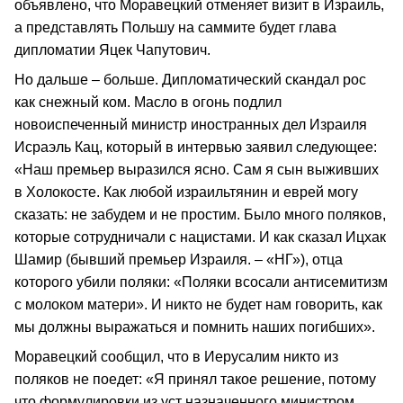
объявлено, что Моравецкий отменяет визит в Израиль,
а представлять Польшу на саммите будет глава
дипломатии Яцек Чапутович.
Но дальше – больше. Дипломатический скандал рос
как снежный ком. Масло в огонь подлил
новоиспеченный министр иностранных дел Израиля
Исраэль Кац, который в интервью заявил следующее:
«Наш премьер выразился ясно. Сам я сын выживших
в Холокосте. Как любой израильтянин и еврей могу
сказать: не забудем и не простим. Было много поляков,
которые сотрудничали с нацистами. И как сказал Ицхак
Шамир (бывший премьер Израиля. – «НГ»), отца
которого убили поляки: «Поляки всосали антисемитизм
с молоком матери». И никто не будет нам говорить, как
мы должны выражаться и помнить наших погибших».
Моравецкий сообщил, что в Иерусалим никто из
поляков не поедет: «Я принял такое решение, потому
что формулировки из уст назначенного министром