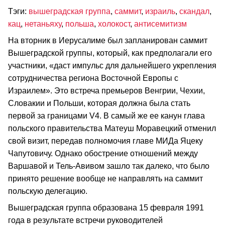
Тэги:
вышеградская группа
,
саммит
,
израиль
,
скандал
,
кац
,
нетаньяху
,
польша
,
холокост
,
антисемитизм
На вторник в Иерусалиме был запланирован саммит
Вышеградской группы, который, как предполагали его
участники, «даст импульс для дальнейшего укрепления
сотрудничества региона Восточной Европы с
Израилем». Это встреча премьеров Венгрии, Чехии,
Словакии и Польши, которая должна была стать
первой за границами V4. В самый же ее канун глава
польского правительства Матеуш Моравецкий отменил
свой визит, передав полномочия главе МИДа Яцеку
Чапутовичу. Однако обострение отношений между
Варшавой и Тель-Авивом зашло так далеко, что было
принято решение вообще не направлять на саммит
польскую делегацию.
Вышеградская группа образована 15 февраля 1991
года в результате встречи руководителей