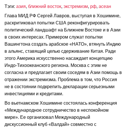
Тэги:
азия
,
ближний восток
,
экстремизм
,
рф
,
асеан
Глава МИД РФ Сергей Лавров, выступая в Хошимине,
раскритиковал попытки США реконфигурировать
политический ландшафт на Ближнем Востоке и в Азии
в своих интересах. Примером служат попытки
Вашингтона создать арабское «НАТО», втянуть Индию
в альянс, ставящий целью сдерживание Китая. Ради
этого Америка искусственно насаждает концепцию
Индо-Тихоокеанского региона. Москва с этим не
согласна и предлагает своим соседям в Азии помощь в
отражении экстремизма. Проблема в том, что Россия
не в состоянии подкрепить декларации серьезными
инвестициями и кредитами.
Во вьетнамском Хошимине состоялась конференция
«Международное сотрудничество в неспокойном
мире». Ее организовал Международный
дискуссионный клуб «Валдай» совместно с