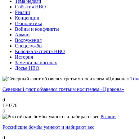
Тема недели
События НВО
Реалии
Концепции
Геополитика
Войны и конфликты
Армии
Вооружения
Спецслужбы
Колонка эксперта НВО
История
Заметки на погонах
Досье НВО
Тем
Северный флот обзавелся третьим носителем «Циркона»
0
170776
8
Реалии
Российские бомбы умнеют и набирают вес
0