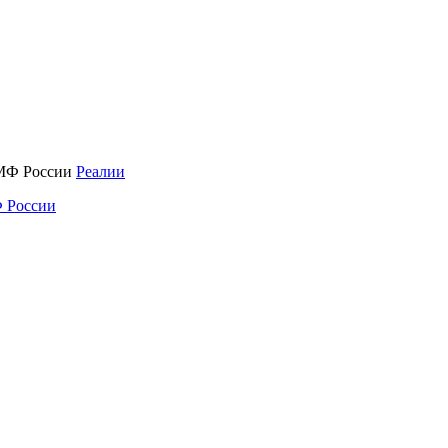
Реалии
 России