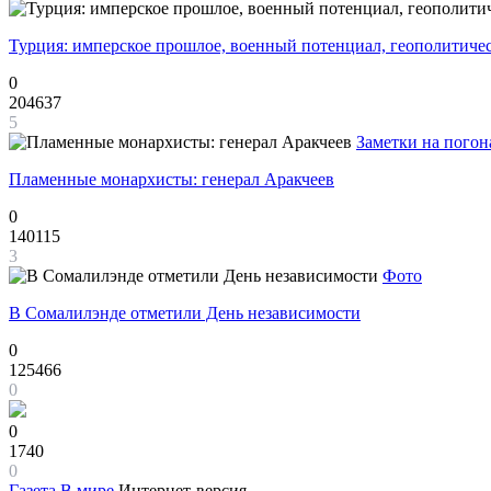
Турция: имперское прошлое, военный потенциал, геополитиче
0
204637
5
Заметки на погон
Пламенные монархисты: генерал Аракчеев
0
140115
3
Фото
В Сомалилэнде отметили День независимости
0
125466
0
0
1740
0
Газета
В мире
Интернет-версия