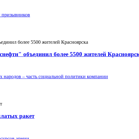
я призывников
снефти" объединил более 5500 жителей Красноярс
х народов – часть социальной политики компании
ылатых ракет
сурсов армии