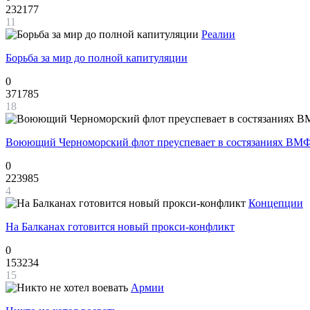
232177
11
Реалии
Борьба за мир до полной капитуляции
0
371785
18
Воюющий Черноморский флот преуспевает в состязаниях ВМФ
0
223985
4
Концепции
На Балканах готовится новый прокси-конфликт
0
153234
15
Армии