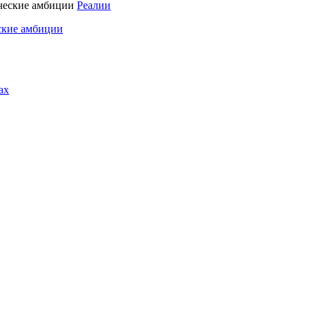
Реалии
ские амбиции
ах