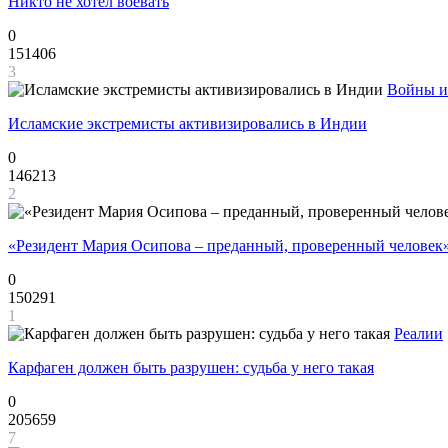
Никто не хотел воевать
0
151406
3
Войны и
Исламские экстремисты активизировались в Индии
0
146213
2
«Резидент Мария Осипова – преданный, проверенный человек
0
150291
1
Реалии
Карфаген должен быть разрушен: судьба у него такая
0
205659
7