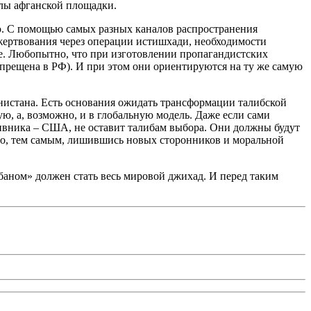
елы афганской площадки.
ю. С помощью самых разных каналов распространения
жертвования через операции истишхади, необходимости
не. Любопытно, что при изготовлении пропагандистских
апрещена в РФ). И при этом они ориентируются на ту же самую
анистана. Есть основания ожидать трансформации талибской
ю, а, возможно, и в глобальную модель. Даже если сами
тивника – США, не оставит талибам выбора. Они должны будут
его, тем самым, лишившись новых сторонников и моральной
баном» должен стать весь мировой джихад. И перед таким