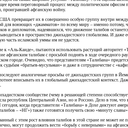
оящее время переговорный процесс между политическим офисом
, проигравшей афганскую войну.
д США превращает их в совершенно особую группу внутри межд
ой для воюющих «джамматов» по всему миру – именно потому, чт
ов и дипломатов, надеявшихся, что движение талибов останется
ыводиться в пространство джихадистского глобализма. И даже ес
ую часть исламской уммы им не удастся.
е к «Аль-Каиде», пытаются использовать растущий авторитет «Т
ие афганским талибам с просьбой поднять в ходе очередного ра
ском городе. Очевидно, что представителям «Талибана» придется
к судьбам «братьев-мусульман» и даже в сотрудничестве с «каф
последуют аналогичные просьбы от джихадистских групп в Йеме
плотнее вписывать их в глобальный джихадистский контекст. Даж
.
адистском сообществе (чему в решающей степени способствует
сла республик Центральной Азии, но и Россию. Дело в том, что 
 И сегодня, когда представители «Талибана» в Дохе диктуют аме
алибов – «НГ») также готовятся получить свою «минуту славы»
анный с этим рост влияния талибов в этой стране не может не
нечно, могут продолжить вести «борьбу с неверными» на афганс