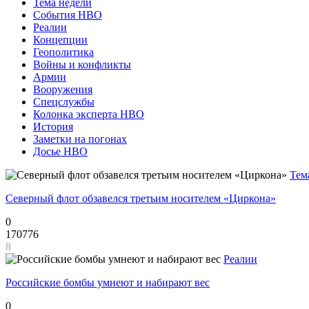
Тема недели
События НВО
Реалии
Концепции
Геополитика
Войны и конфликты
Армии
Вооружения
Спецслужбы
Колонка эксперта НВО
История
Заметки на погонах
Досье НВО
Тем
Северный флот обзавелся третьим носителем «Циркона»
0
170776
8
Реалии
Российские бомбы умнеют и набирают вес
0