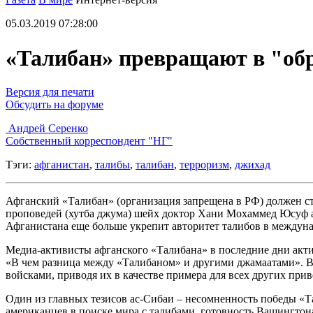
05.03.2019 07:28:00
«Талибан» превращают в "обр
Версия для печати
Обсудить на форуме
Андрей Серенко
Собственный корреспондент "НГ"
Тэги:
афганистан
,
талибы
,
талибан
,
терроризм
,
джихад
Афганский «Талибан» (организация запрещена в РФ) должен ст
проповедей (хутба джума) шейх доктор Хани Мохаммед Юсуф 
Афганистана еще больше укрепит авторитет талибов в междун
Медиа-активисты афганского «Талибана» в последние дни акти
«В чем разница между «Талибаном» и другими джамаатами». В 
войсками, приводя их в качестве примера для всех других при
Один из главных тезисов ас-Сибаи – несомненность победы «Та
американцев в поиске мира с талибами, готовность Вашингтон