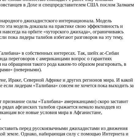
 повстанцев в Дохе и спецпредставителем США послом Залмаем
ународного джихадистского интернационала. Модель
о эта модель доказала на практике свою эффективность и
 навсегда на орбите «хуторского джихада», ограничиваясь
ли пока лидеры талибов избегают разговоров на эту тему,
алибана» в собственных интересах. Так, шейх ас-Сибаи
унда переговоров с американцами вопрос о гарантиях
 на обращения такого рода каким-то образом реагировать, в
ирами» (неверными).
не, Ираке, Северной Африке и других регионов мира. И какой
е если лидерам «Талибана» совсем не хочется пока выходить за
 признание силы «Талибана» американцами) скоро заставит
в рядах афганских талибов сражается немало выходцев из
риканцам все новые условия мира в Афганистане,
.
 поставить перед русскоязычными джихадистами из движения
кой земле. Однако, набирающая силу с помощью Интернета и