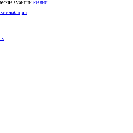
Реалии
ские амбиции
ах