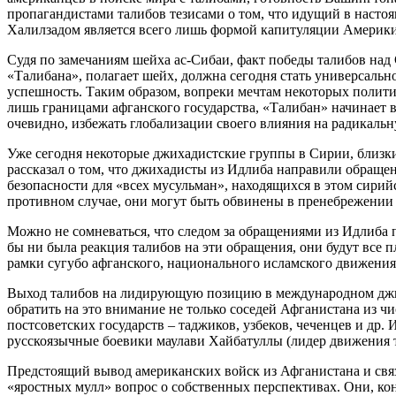
пропагандистами талибов тезисами о том, что идущий в наст
Халилзадом является всего лишь формой капитуляции Америки
Судя по замечаниям шейха ас-Сибаи, факт победы талибов на
«Талибана», полагает шейх, должна сегодня стать универсальн
успешность. Таким образом, вопреки мечтам некоторых политик
лишь границами афганского государства, «Талибан» начинает в
очевидно, избежать глобализации своего влияния на радикальн
Уже сегодня некоторые джихадистские группы в Сирии, близки
рассказал о том, что джихадисты из Идлиба направили обращен
безопасности для «всех мусульман», находящихся в этом сирий
противном случае, они могут быть обвинены в пренебрежении 
Можно не сомневаться, что следом за обращениями из Идлиба 
бы ни была реакция талибов на эти обращения, они будут все 
рамки сугубо афганского, национального исламского движения
Выход талибов на лидирующую позицию в международном джих
обратить на это внимание не только соседей Афганистана из чи
постсоветских государств – таджиков, узбеков, чеченцев и др.
русскоязычные боевики маулави Хайбатуллы (лидер движения т
Предстоящий вывод американских войск из Афганистана и связ
«яростных мулл» вопрос о собственных перспективах. Они, ко