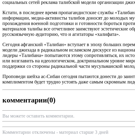
социальных сетей реклама талибской модели организации джих
Кстати, в последнее время пропагандистские службы «Талиба
информации, медиа-активисты талибов доносят до молодых му
прохождения военной подготовки и готовности бороться проти
материалов талибы все отчетливее заимствуют эстетические об
русскоязычную аудиторию, что и агитаторы «халифата».
Сегодня афганский «Талибан» вступает в эпоху больших переме
модели джихада в радикальном исламском дискурсе из национа
лидеры «Талибана» попытаются этому сопротивляться, их исто
или возглавить на идеологическом, доктринальном уровне мир
поддержки со стороны радикальной части мусульманской моло
Проповеди шейха ас-Сибаи сегодня пытаются донести до заинт
комплиментом будет трудно устоять даже самым скромным лид
комментарии
(0)
Вы можете оставить комментарии.
Комментарии отключены - материал старше 3 дней