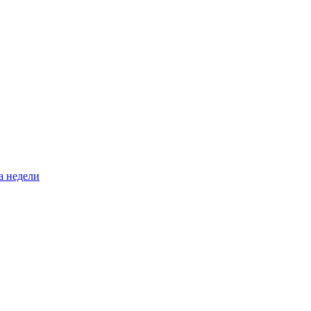
а недели