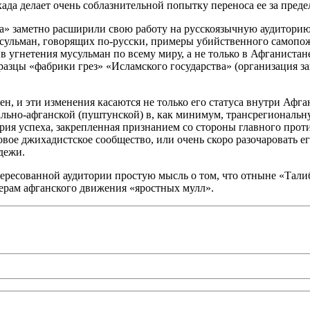
ада делает очень соблазнительной попытку переноса ее за пред
на» заметно расширили свою работу на русскоязычную аудитори
сульман, говорящих по-русски, примеры убийственного самопо
в угнетения мусульман по всему миру, а не только в Афганиста
разцы «фабрики грез» «Исламского государства» (организация з
н, и эти изменения касаются не только его статуса внутри Афг
льно-афганской (пуштунской) в, как минимум, трансрегиональну
рия успеха, закрепленная признанием со стороны главного про
овое джихадистское сообщество, или очень скоро разочаровать 
дежи.
ересованной аудитории простую мысль о том, что отныне «Тали
ерам афганского движения «яростных мулл».