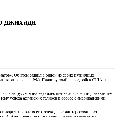
о джихада
атов». Об этом заявил в одной из своих пятничных
изация запрещена в РФ). Планируемый вывод войск США из
исле на русском языке) видео шейха ас-Сибаи под названием
тему успеха афганских талибов в борьбе с американскими
 говорит, прежде всего, очевидная заинтересованность
а ас-Сибаи полностью совпадает с ранее озвученными