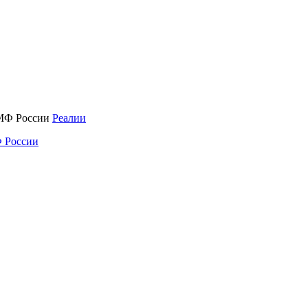
Реалии
 России