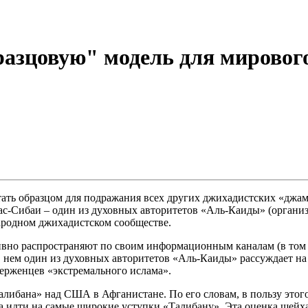
азцовую" модель для мировог
ать образцом для подражания всех других джихадистских «джама
ас-Сибаи – один из духовных авторитетов «Аль-Каиды» (орган
ародном джихадистском сообществе.
вно распространяют по своим информационным каналам (в том ч
нем один из духовных авторитетов «Аль-Каиды» рассуждает на 
верженцев «экстремального ислама».
либана» над США в Афганистане. По его словам, в пользу этого
а идти на самые широкие уступки «Талибану». Эта оценка шейх