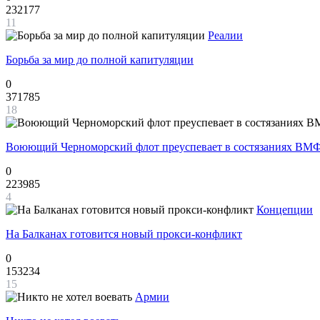
232177
11
Реалии
Борьба за мир до полной капитуляции
0
371785
18
Воюющий Черноморский флот преуспевает в состязаниях ВМФ
0
223985
4
Концепции
На Балканах готовится новый прокси-конфликт
0
153234
15
Армии