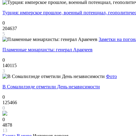
Турция: имперское прошлое, военный потенциал, геополитиче
0
204637
5
Заметки на погон
Пламенные монархисты: генерал Аракчеев
0
140115
3
Фото
В Сомалилэнде отметили День независимости
0
125466
0
0
4878
13
Газета
В мире
Интернет-версия