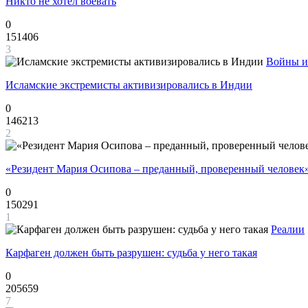
Никто не хотел воевать
0
151406
3
Войны и
Исламские экстремисты активизировались в Индии
0
146213
2
«Резидент Мария Осипова – преданный, проверенный человек
0
150291
1
Реалии
Карфаген должен быть разрушен: судьба у него такая
0
205659
7