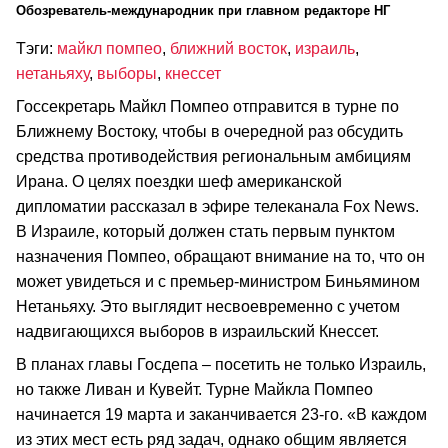
Обозреватель-международник при главном редакторе НГ
Тэги:
майкл помпео
,
ближний восток
,
израиль
,
нетаньяху
,
выборы
,
кнессет
Госсекретарь Майкл Помпео отправится в турне по
Ближнему Востоку, чтобы в очередной раз обсудить
средства противодействия региональным амбициям
Ирана. О целях поездки шеф американской
дипломатии рассказал в эфире телеканала Fox News.
В Израиле, который должен стать первым пунктом
назначения Помпео, обращают внимание на то, что он
может увидеться и с премьер-министром Биньямином
Нетаньяху. Это выглядит несвоевременно с учетом
надвигающихся выборов в израильский Кнессет.
В планах главы Госдепа – посетить не только Израиль,
но также Ливан и Кувейт. Турне Майкла Помпео
начинается 19 марта и заканчивается 23-го. «В каждом
из этих мест есть ряд задач, однако общим является