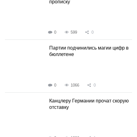
прописку
0
599
0
Партии подчинились магии цифр в
бюллетене
0
1066
0
Канцлеру Германии прочат скорую
отставку