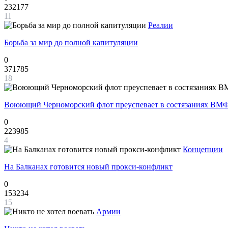
232177
11
Реалии
Борьба за мир до полной капитуляции
0
371785
18
Воюющий Черноморский флот преуспевает в состязаниях ВМФ
0
223985
4
Концепции
На Балканах готовится новый прокси-конфликт
0
153234
15
Армии