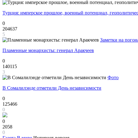
Турция: имперское прошлое, военный потенциал, геополитиче
0
204637
5
Заметки на погон
Пламенные монархисты: генерал Аракчеев
0
140115
3
Фото
В Сомалилэнде отметили День независимости
0
125466
0
0
2058
0
Газета
В мире
Интернет-версия