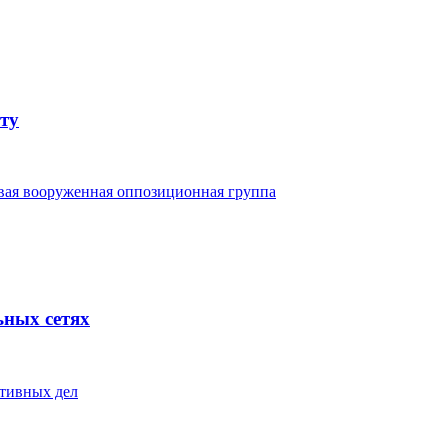
ту
овая вооруженная оппозиционная группа
ьных сетях
ативных дел