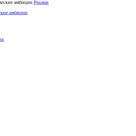
Реалии
ские амбиции
ах