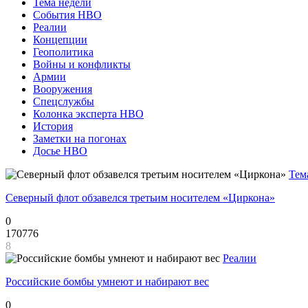
Тема недели
События НВО
Реалии
Концепции
Геополитика
Войны и конфликты
Армии
Вооружения
Спецслужбы
Колонка эксперта НВО
История
Заметки на погонах
Досье НВО
Тем
Северный флот обзавелся третьим носителем «Циркона»
0
170776
8
Реалии
Российские бомбы умнеют и набирают вес
0