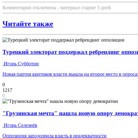
Комментарии отключены - материал старше 3 дней
Читайте также
Турецкий электорат поддержал ребрендинг оппо
Игорь Субботин
Новая партия критиков власти вышла на второе место в опроса
0
1217
0
"Грузинская мечта" нашла новую опору демокра
Игорь Селезнёв
Оппозиция заподозрила власть в неадекватности