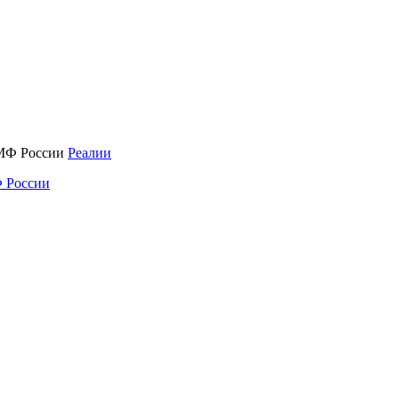
Реалии
 России