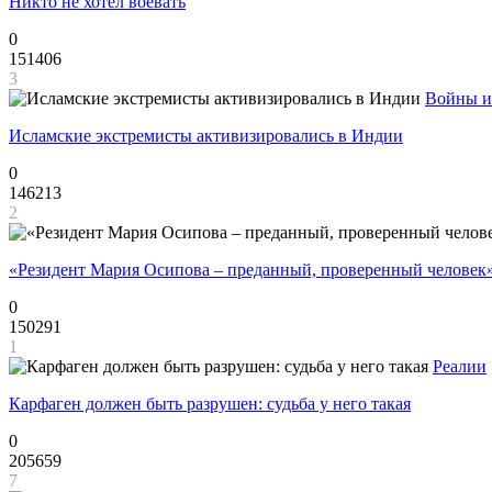
Никто не хотел воевать
0
151406
3
Войны и
Исламские экстремисты активизировались в Индии
0
146213
2
«Резидент Мария Осипова – преданный, проверенный человек
0
150291
1
Реалии
Карфаген должен быть разрушен: судьба у него такая
0
205659
7