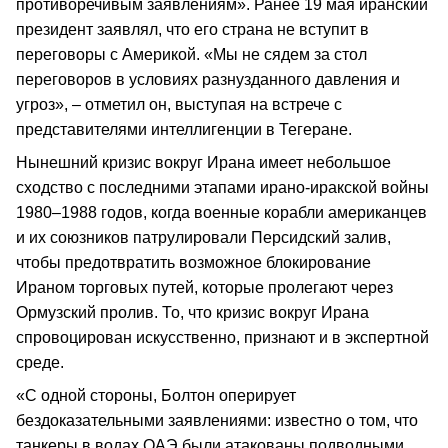
противоречивым заявлениям». Ранее 19 мая иранский
президент заявлял, что его страна не вступит в
переговоры с Америкой. «Мы не сядем за стол
переговоров в условиях разнузданного давления и
угроз», – отметил он, выступая на встрече с
представителями интеллигенции в Тегеране.
Нынешний кризис вокруг Ирана имеет небольшое
сходство с последними этапами ирано-иракской войны
1980–1988 годов, когда военные корабли американцев
и их союзников патрулировали Персидский залив,
чтобы предотвратить возможное блокирование
Ираном торговых путей, которые пролегают через
Ормузский пролив. То, что кризис вокруг Ирана
спровоцирован искусственно, признают и в экспертной
среде.
«C одной стороны, Болтон оперирует
бездоказательными заявлениями: известно о том, что
танкеры в водах ОАЭ были атакованы подводными