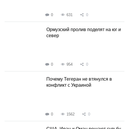
0
631
0
Ормузский пролив поделят на юг и
север
0
954
0
Почему Тегеран не втянулся в
конфликт с Украиной
0
1562
0
США, Иран и Оман решают судьбу