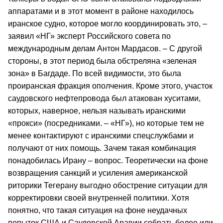
аппаратами и в этот момент в районе находилось
иранское судно, которое могло координировать это, –
заявил «НГ» эксперт Российского совета по
международным делам Антон Мардасов. – С другой
стороны, в этот период была обстреляна «зеленая
зона» в Багдаде. По всей видимости, это была
проиранская фракция ополчения. Кроме этого, участок
саудовского нефтепровода был атакован хуситами,
которых, наверное, нельзя называть иранскими
«прокси» (посредниками. – «НГ»), но которые тем не
менее контактируют с иранскими спецслужбами и
получают от них помощь. Зачем такая комбинация
понадобилась Ирану – вопрос. Теоретически на фоне
возвращения санкций и усиления американской
риторики Тегерану выгодно обострение ситуации для
корректировки своей внутренней политики. Хотя
понятно, что такая ситуация на фоне неудачных
попыток США и Саудовской Аравии собрать более или