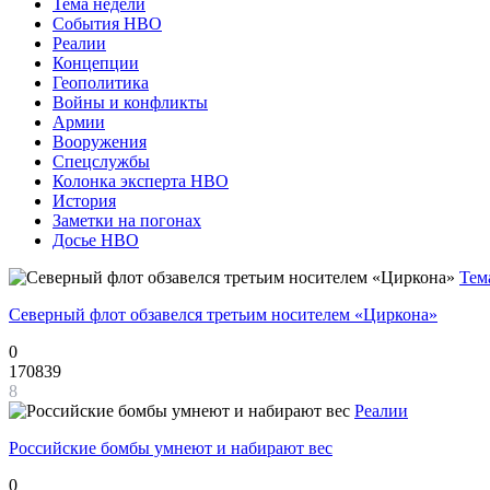
Тема недели
События НВО
Реалии
Концепции
Геополитика
Войны и конфликты
Армии
Вооружения
Спецслужбы
Колонка эксперта НВО
История
Заметки на погонах
Досье НВО
Тем
Северный флот обзавелся третьим носителем «Циркона»
0
170839
8
Реалии
Российские бомбы умнеют и набирают вес
0