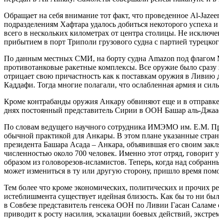
Обращает на себя внимание тот факт, что проведенное Al-Jazee
подразделениям Хафтара удалось добиться некоторого успеха 
всего в нескольких километрах от центра столицы. Не исключен
прибытием в порт Триполи грузового судна с партией турецко
По данным местных СМИ, на борту судна Amazon под флагом Мо
противотанковые ракетные комплексы. Все оружие было сразу
отрицает свою причастность как к поставкам оружия в Ливию
Каддафи. Тогда многие полагали, что ослабленная армия и сил
Кроме контрабанды оружия Анкару обвиняют еще и в отправке
днях постоянный представитель Сирии в ООН Башар аль-Джааф
По словам ведущего научного сотрудника ИМЭМО им. Е.М. При
обычной практикой для Анкары. В этом плане указанные страны
президента Башара Асада – Анкара, объявившая его своим зак
численностью около 700 человек. Именно этот отряд, говорит
образом из головорезов-исламистов. Теперь, когда над собран
может измениться в ту или другую сторону, пришло время пом
Тем более что кроме экономических, политических и прочих р
истеблишмента существует идейная близость. Как бы то ни бы
в Совбезе представитель генсека ООН по Ливии Гасан Саламе 
приводит к росту насилия, эскалации боевых действий, экстре