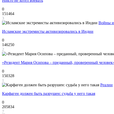
Никто не хотел воевать
0
151464
3
Войны и
Исламские экстремисты активизировались в Индии
0
146250
2
«Резидент Мария Осипова – преданный, проверенный человек
0
150328
1
Реалии
Карфаген должен быть разрушен: судьба у него такая
0
205834
7