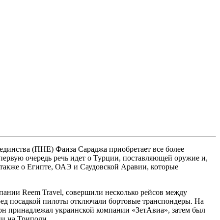
динства (ПНЕ) Фаиза Сараджа приобретает все более
первую очередь речь идет о Турции, поставляющей оружие и,
также о Египте, ОАЭ и Саудовской Аравии, которые
мпании Reem Travel, совершили несколько рейсов между
еред посадкой пилоты отключали бортовые транспондеры. На
 он принадлежал украинской компании «ЗетАвиа», затем был
ии на Триполи.