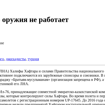
 оружия не работает
ние
рго
,
джихадисты
,
турция
ЛНА) Халифы Хафтара и силами Правительства национального е
активнее подключаются их зарубежные спонсоры и союзники. В 
аджу «Братьям-мусульманам» (организация запрещена в РФ), а 
техникой его ЛНА.
а Ил-76, принадлежащие совместной эмиратско-казахстанской ко
азы, которые контролируют силы Хафтара. Во время полета и п
 самолетов с регистрационным номером UP-17645. До 2016 года
в первые недели предпринятой Хафтаром наступательной операц