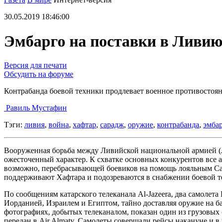
30.05.2019 18:46:00
Эмбарго на поставки в Ливию
Версия для печати
Обсудить на форуме
Контрабанда боевой техники продлевает военное противостоя
Равиль Мустафин
Тэги:
ливия
,
война
,
хафтар
,
сарадж
,
оружие
,
контрабанда
,
эмба
Вооруженная борьба между Ливийской национальной армией (
ожесточенный характер. К схватке основных конкурентов все 
возможно, перебрасывающей боевиков на помощь лояльным Сар
поддерживают Хафтара и подозреваются в снабжении боевой 
По сообщениям катарского телеканала Al-Jazeera, два самолет
Иорданией, Израилем и Египтом, тайно доставляя оружие на б
фотографиях, добытых телеканалом, показан один из грузовых
передан в Air Almaty. Самолеты совершали рейсы накануне и 