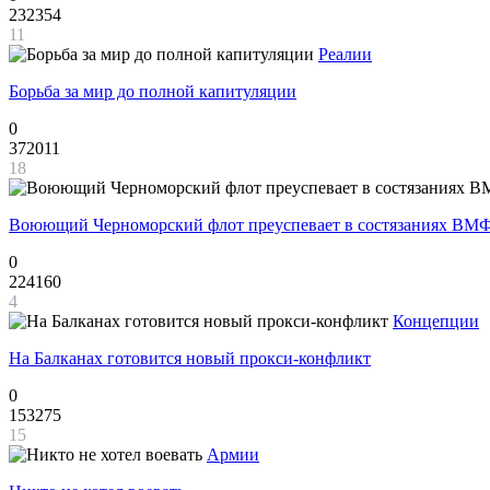
232354
11
Реалии
Борьба за мир до полной капитуляции
0
372011
18
Воюющий Черноморский флот преуспевает в состязаниях ВМФ
0
224160
4
Концепции
На Балканах готовится новый прокси-конфликт
0
153275
15
Армии