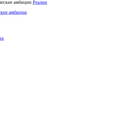
Реалии
ские амбиции
ах