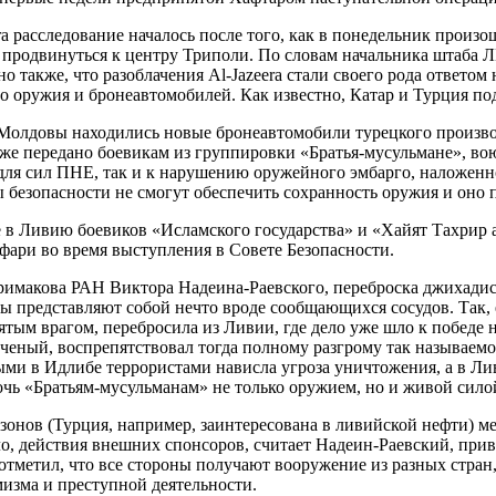
ra расследование началось после того, как в понедельник произ
и продвинуться к центру Триполи. По словам начальника штаба
о также, что разоблачения Al-Jazeera стали своего рода ответо
го оружия и бронеавтомобилей. Как известно, Катар и Турция п
лдовы находились новые бронеавтомобили турецкого производств
 же передано боевикам из группировки «Братья-мусульмане», в
 для сил ПНЕ, так и к нарушению оружейного эмбарго, наложен
ы безопасности не смогут обеспечить сохранность оружия и оно 
 в Ливию боевиков «Исламского государства» и «Хайят Тахрир 
ари во время выступления в Совете Безопасности.
макова РАН Виктора Надеина-Раевского, переброска джихадист
 представляют собой нечто вроде сообщающихся сосудов. Так, е
лятым врагом, перебросила из Ливии, где дело уже шло к побед
 ученый, воспрепятствовал тогда полному разгрому так называ
ными в Идлибе террористами нависла угроза уничтожения, а в Ли
очь «Братьям-мусульманам» не только оружием, но и живой сило
езонов (Турция, например, заинтересована в ливийской нефти)
ло, действия внешних спонсоров, считает Надеин-Раевский, при
отметил, что все стороны получают вооружение из разных стран
мизма и преступной деятельности.