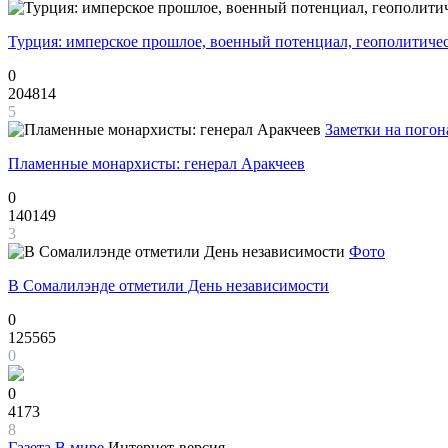
Турция: имперское прошлое, военный потенциал, геополитиче
0
204814
5
Заметки на погон
Пламенные монархисты: генерал Аракчеев
0
140149
3
Фото
В Сомалилэнде отметили День независимости
0
125565
0
0
4173
8
Газета
В мире
Интернет-версия