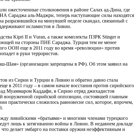
ошли ожесточенные столкновения в районе Салах ад-Дина, где
 ЛНА Сараджа аль-Маджри, теперь наступающие силы находятся
м на разразившийся на минувшей неделе скандал, связанный с
оддерживают исламистов в Ливии.
а Kipri II и Vuran, а также комплекты ПЗРК Stinger и
оюющей на стороны ПНЕ Сараджа. Турция тем не менее
ного ООН еще в 2011 году во время «революции» против
попадет в руки террористов.
аш-Шам» (организации запрещены в РФ). Об этом заявил на
ов из Сирии и Турции в Ливию и обратно давно стала
ще в 2011 году – в самом начале восстания против сирийского
е над Муаммаром Каддафи, в Сирию отряд джихадистов
емой вооруженной сирийской оппозиции, состоявшей главным
вии практически сложилось равновесие сил, которое, впрочем,
й.
 между ливийскими «братьями» и многими членами турецкого
ведут лишь к затягиванию войны в Ливии. В недавнем докладе
, что делает эмбарго на поставки оружия неэффективным и