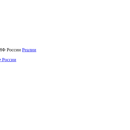
Реалии
 России