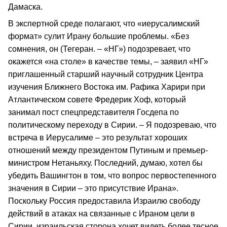
Дамаска.
В экспертной среде полагают, что «иерусалимский
формат» сулит Ирану большие проблемы. «Без
сомнения, он (Тегеран. – «НГ») подозревает, что
окажется «на столе» в качестве темы, – заявил «НГ»
приглашенный старший научный сотрудник Центра
изучения Ближнего Востока им. Рафика Харири при
Атлантическом совете Фредерик Хоф, который
занимал пост спецпредставителя Госдепа по
политическому переходу в Сирии. – Я подозреваю, что
встреча в Иерусалиме – это результат хороших
отношений между президентом Путиным и премьер-
министром Нетаньяху. Последний, думаю, хотел бы
убедить Вашингтон в том, что вопрос первостепенного
значения в Сирии – это присутствие Ирана».
Поскольку Россия предоставила Израилю свободу
действий в атаках на связанные с Ираном цели в
Сирии, израильская сторона хочет видеть более тесное