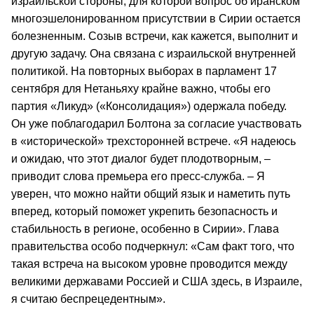
израильской стороны, для которой вопрос об иранском
многоэшелонированном присутствии в Сирии остается
болезненным. Созыв встречи, как кажется, выполнит и
другую задачу. Она связана с израильской внутренней
политикой. На повторных выборах в парламент 17
сентября для Нетаньяху крайне важно, чтобы его
партия «Ликуд» («Консолидация») одержала победу.
Он уже поблагодарил Болтона за согласие участвовать
в «исторической» трехсторонней встрече. «Я надеюсь
и ожидаю, что этот диалог будет плодотворным, –
приводит слова премьера его пресс-служба. – Я
уверен, что можно найти общий язык и наметить путь
вперед, который поможет укрепить безопасность и
стабильность в регионе, особенно в Сирии». Глава
правительства особо подчеркнул: «Сам факт того, что
такая встреча на высоком уровне проводится между
великими державами Россией и США здесь, в Израиле,
я считаю беспрецедентным».