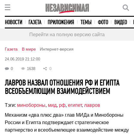
НОВОСТИ
ГАЗЕТА
ПРИЛОЖЕНИЯ
ТЕМЫ
ФОТО
ВИДЕО
Перейти на полную версию сайта
Газета
В мире
Интернет-версия
24.06.2019 21:12:00
0
1638
0
ЛАВРОВ НАЗВАЛ ОТНОШЕНИЯ РФ И ЕГИПТА
ВСЕОБЪЕМЛЮЩИМ ВЗАИМОДЕЙСТВИЕМ
Тэги:
минобороны
,
мид
,
рф
,
египет
,
лавров
Механизм «два плюс два» глав МИДа и Минобороны
России и Египта подтверждает стратегическое
партнерство и всеобъемлющее взаимодействие между