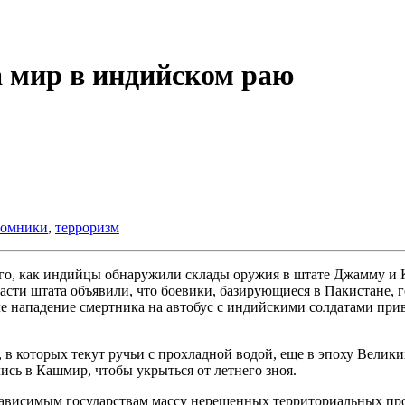
 мир в индийском раю
ломники
,
терроризм
ого, как индийцы обнаружили склады оружия в штате Джамму и 
асти штата объявили, что боевики, базирующиеся в Пакистане, г
е нападение смертника на автобус с индийскими солдатами приве
в которых текут ручьи с прохладной водой, еще в эпоху Велик
ись в Кашмир, чтобы укрыться от летнего зноя.
езависимым государствам массу нерешенных территориальных проб