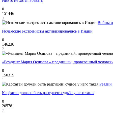
Никто не хотел воевать
0
151446
3
Войны и
Исламские экстремисты активизировались в Индии
0
146236
2
«Резидент Мария Осипова – преданный, проверенный человек
0
150315
1
Реалии
Карфаген должен быть разрушен: судьба у него такая
0
205781
7