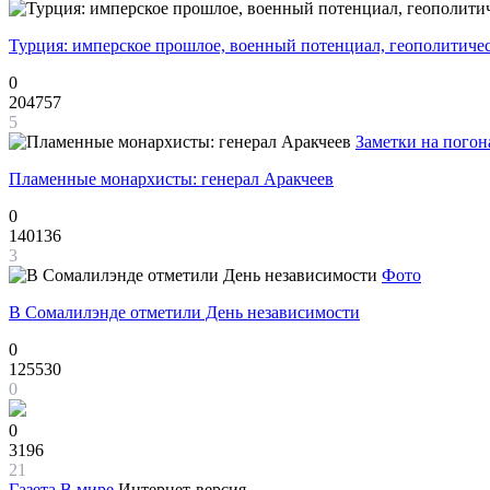
Турция: имперское прошлое, военный потенциал, геополитиче
0
204757
5
Заметки на погон
Пламенные монархисты: генерал Аракчеев
0
140136
3
Фото
В Сомалилэнде отметили День независимости
0
125530
0
0
3196
21
Газета
В мире
Интернет-версия