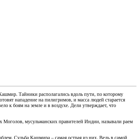
Кашмир. Тайники располагались вдоль пути, по которому
отовят нападение на пилигримов, и масса людей старается
ло к боям на земле и в воздухе. Дели утверждает, что
их Моголов, мусульманских правителей Индии, называли раем
лем. Судьба Кашмира – самая острая из них. Ведь в самой