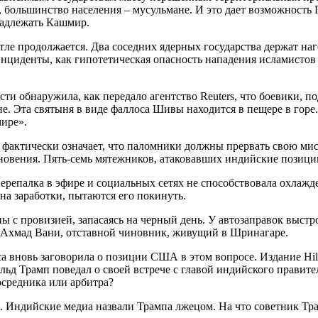
 большинство населения – мусульмане. И это дает возможность 
надлежать Кашмир.
котле продолжается. Два соседних ядерных государства держат 
 инциденты, как гипотетическая опасность нападения исламисто
ти обнаружила, как передало агентство Reuters, что боевики, 
. Эта святыня в виде фаллоса Шивы находится в пещере в горе
мире».
фактически означает, что паломники должны прервать свою мис
овения. Пять-семь мятежников, атаковавших индийские позиции
ерепалка в эфире и социальных сетях не способствовала охлажде
на заработки, пытаются его покинуть.
 с провизией, запасаясь на черный день. У автозаправок выстро
ess Ахмад Вани, отставной чиновник, живущий в Шринагаре.
 вновь заговорила о позиции США в этом вопросе. Издание Hill
ьд Трамп поведал о своей встрече с главой индийского правит
осредника или арбитра?
. Индийские медиа назвали Трампа лжецом. На что советник Тра