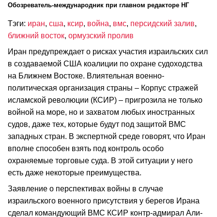
Обозреватель-международник при главном редакторе НГ
Тэги:
иран
,
сша
,
ксир
,
война
,
вмс
,
персидский залив
,
ближний восток
,
ормузский пролив
Иран предупреждает о рисках участия израильских сил
в создаваемой США коалиции по охране судоходства
на Ближнем Востоке. Влиятельная военно-
политическая организация страны – Корпус стражей
исламской революции (КСИР) – пригрозила не только
войной на море, но и захватом любых иностранных
судов, даже тех, которые будут под защитой ВМС
западных стран. В экспертной среде говорят, что Иран
вполне способен взять под контроль особо
охраняемые торговые суда. В этой ситуации у него
есть даже некоторые преимущества.
Заявление о перспективах войны в случае
израильского военного присутствия у берегов Ирана
сделал командующий ВМС КСИР контр-адмирал Али-