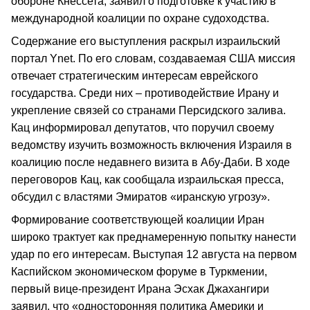
обороне Кнессета, заявил о подготовке к участию в
международной коалиции по охране судоходства.
Содержание его выступления раскрыл израильский
портал Ynet. По его словам, создаваемая США миссия
отвечает стратегическим интересам еврейского
государства. Среди них – противодействие Ирану и
укрепление связей со странами Персидского залива.
Кац информировал депутатов, что поручил своему
ведомству изучить возможность включения Израиля в
коалицию после недавнего визита в Абу-Даби. В ходе
переговоров Кац, как сообщала израильская пресса,
обсудил с властями Эмиратов «иранскую угрозу».
Формирование соответствующей коалиции Иран
широко трактует как преднамеренную попытку нанести
удар по его интересам. Выступая 12 августа на первом
Каспийском экономическом форуме в Туркмении,
первый вице-президент Ирана Эсхак Джахангири
заявил, что «односторонняя политика Америки и