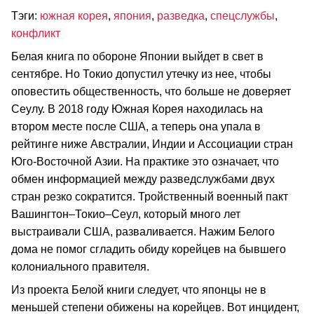
Тэги:
южная корея
,
япония
,
разведка
,
спецслужбы
,
конфликт
Белая книга по обороне Японии выйдет в свет в
сентябре. Но Токио допустил утечку из нее, чтобы
оповестить общественность, что больше не доверяет
Сеулу. В 2018 году Южная Корея находилась на
втором месте после США, а теперь она упала в
рейтинге ниже Австралии, Индии и Ассоциации стран
Юго-Восточной Азии. На практике это означает, что
обмен информацией между разведслужбами двух
стран резко сократится. Тройственный военный пакт
Вашингтон–Токио–Сеул, который много лет
выстраивали США, разваливается. Нажим Белого
дома не помог сгладить обиду корейцев на бывшего
колониального правителя.
Из проекта Белой книги следует, что японцы не в
меньшей степени обижены на корейцев. Вот инцидент,