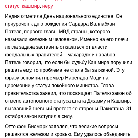
статус
,
кашмир
,
неру
Индия отметила День национального единства. Он
приурочен к дню рождения Сардара Валлабхаи
Пателя, первого главы МВД страны, которого
называли железным человеком. Именно на его плечи
легла задача заставить отказаться от власти
феодальных правителей – махарадж и навабов.
Патель говорил, что если бы судьбу Кашмира поручили
решать ему, то проблема не стала бы затяжной. Эту
фразу вспомнил премьер Нарендра Моди на
церемонии у статуи покойного министра. Глава
правительства заявил, что посвящает Пателю закон об
отмене автономного статуса штата Джамму и Кашмир,
вызвавший гневный протест со стороны Пакистана. 31
октября закон вступил в силу.
Отто фон Бисмарк заявлял, что великие вопросы
решаются железом и кровью. Ему удалось объединить