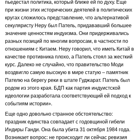
пьедестал политика, который ближе ей по духу. Еще
при жизни этих исторических деятелей в политических
кругах сложилось представление, что альтернативой
секуляристу Неру был Патель, придававший большее
значение ценностям индуизма. Они придерживались
разных позиций по многим вопросам, в частности по
отношениям с Китаем. Неру говорил, что иметь Китай в
качестве противника плохо, а Патель стоял за жесткий
курс. Далеко не случайно, что правительство Моди
воздвигло самую высокую в мире статую – памятник
Пателю на берегу реки в штате Гуджарат. Патель был
родом из этого края. БДП как партия индуистской
идеологии разработала соответствующий ей подход к
событиям истории».
Еще одно довольно странное обстоятельство:
праздник единства совпадает с годовщиной гибели
Индиры Ганди. Она была убита 31 октября 1984 года.
Возникает вопрос: не происходит ли сейчас ревизия