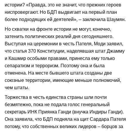
истории? «Правда, это не значит, что прежних героев
ниспровергают. Но БДП выдвигает на первый план
более подходящих ей деятелей», – заключила Шаумян.
Но схватки на фронте истории не могут, конечно,
затенить политических реалий дня сегодняшнего.
Выступая на церемонии в честь Пателя, Моди заявил,
что статья 370 Конституции, наделявшая штат Джамму
и Кашмир особыми правами, принесла ему только
сепаратизм и терроризм. Поэтому она и была
отменена. На месте бывшего штата созданы две
союзные территории, имеющие меньше полномочий,
чем штаты.
Торжества в честь единства страны шли почти
безмятежно, пока не подала голос генеральный
секретарь ИНК Приянка Ганди (внучка Индиры Ганди).
Она заявила, что БДП подняла на щит Сардара Пателя
потому, что собственных великих лидеров – борцов за