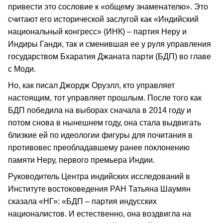
привести это сословие к «общему знаменателю». Это
считают его исторической заслугой как «Индийский
национальный конгресс» (ИНК) – партия Неру и
Индиры Ганди, так и сменившая ее у руля управления
государством Бхаратия Джаната парти (БДП) во главе
с Моди.
Но, как писал Джордж Оруэлл, кто управляет
настоящим, тот управляет прошлым. После того как
БДП победила на выборах сначала в 2014 году и
потом снова в нынешнем году, она стала выдвигать
близкие ей по идеологии фигуры для почитания в
противовес преобладавшему ранее поклонению
памяти Неру, первого премьера Индии.
Руководитель Центра индийских исследований в
Институте востоковедения РАН Татьяна Шаумян
сказала «НГ»: «БДП – партия индусских
националистов. И естественно, она воздвигла на