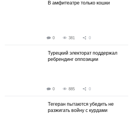
В амфитеатре только кошки
0
381
0
Турецкий электорат поддержал
ребрендинг оппозиции
0
885
0
Тегеран пытаются убедить не
разжигать войну с курдами