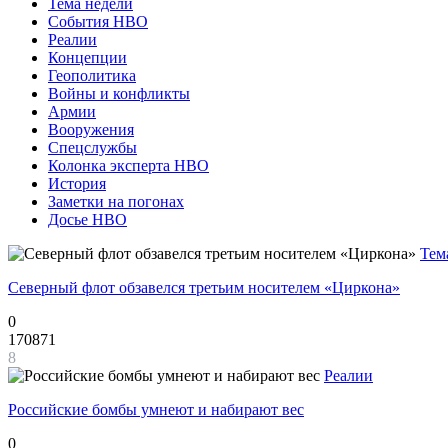
Тема недели
События НВО
Реалии
Концепции
Геополитика
Войны и конфликты
Армии
Вооружения
Спецслужбы
Колонка эксперта НВО
История
Заметки на погонах
Досье НВО
Тем
Северный флот обзавелся третьим носителем «Циркона»
0
170871
8
Реалии
Российские бомбы умнеют и набирают вес
0