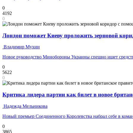
0
4192
0
Лондон поможет Киеву проложить зерновой кори
Владимир Мухин
Новое руководство Минобороны Украины спешно ищет средст
0
5622
0
Критика лидера партии как билет в новое британ
Надежда Мельникова
Новый премьер Соединенного Королевства набрал себе в команд
0
3865