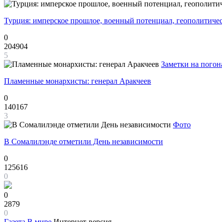
Турция: имперское прошлое, военный потенциал, геополитиче
0
204904
5
Заметки на погон
Пламенные монархисты: генерал Аракчеев
0
140167
3
Фото
В Сомалилэнде отметили День независимости
0
125616
0
0
2879
0
Газета
В мире
Интернет-версия