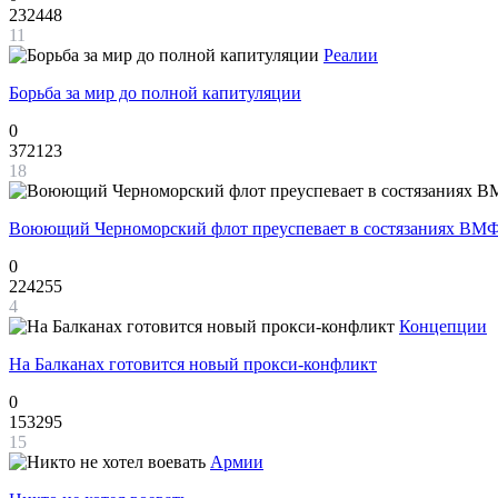
232448
11
Реалии
Борьба за мир до полной капитуляции
0
372123
18
Воюющий Черноморский флот преуспевает в состязаниях ВМФ
0
224255
4
Концепции
На Балканах готовится новый прокси-конфликт
0
153295
15
Армии