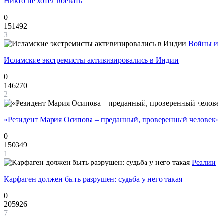
Никто не хотел воевать
0
151492
3
Войны и
Исламские экстремисты активизировались в Индии
0
146270
2
«Резидент Мария Осипова – преданный, проверенный человек
0
150349
1
Реалии
Карфаген должен быть разрушен: судьба у него такая
0
205926
7