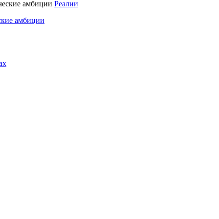
Реалии
ские амбиции
ах