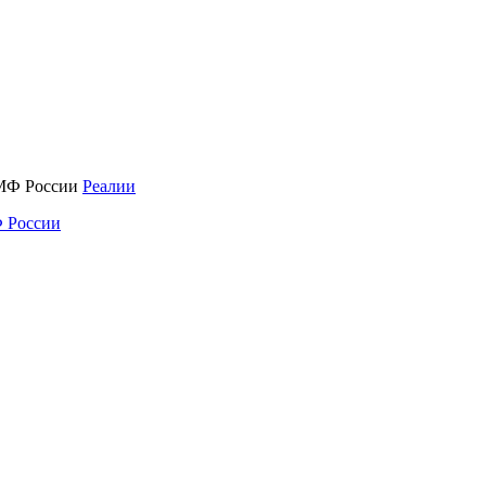
Реалии
 России