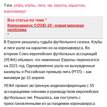
Тэги:
уефа
,
клубы
,
лиги
,
чм
,
европа
,
карантин
,
коронавирус
Все статьи по теме "
Коронавирус COVID-19 - новая мировая
проблема
"
В Европе решалась судьба футбольного сезона. Клубы
и лиги ушли на карантин из-за коронавируса. Во
вторник Союз европейских футбольных ассоциаций
(УЕФА) объявил, что чемпионат Европы переносится
на 2021 год. Одновременно ушла на вынужденные
каникулы и Российская премьер-лига (РПЛ) – как
минимум до 10 апреля.
УЕФА провел экстренную видеоконференцию с 55
ассоциациями-членами и руководством европейских
футбольных лиг. Решалось, как поступить с
приостановленными из-за пандемии коронавируса