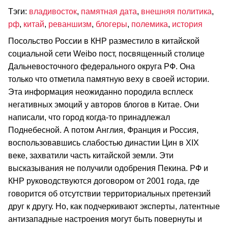
Тэги:
владивосток
,
памятная дата
,
внешняя политика
,
рф
,
китай
,
реваншизм
,
блогеры
,
полемика
,
история
Посольство России в КНР разместило в китайской
социальной сети Weibo пост, посвященный столице
Дальневосточного федерального округа РФ. Она
только что отметила памятную веху в своей истории.
Эта информация неожиданно породила всплеск
негативных эмоций у авторов блогов в Китае. Они
написали, что город когда-то принадлежал
Поднебесной. А потом Англия, Франция и Россия,
воспользовавшись слабостью династии Цин в XIX
веке, захватили часть китайской земли. Эти
высказывания не получили одобрения Пекина. РФ и
КНР руководствуются договором от 2001 года, где
говорится об отсутствии территориальных претензий
друг к другу. Но, как подчеркивают эксперты, латентные
антизападные настроения могут быть повернуты и