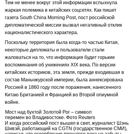
Тем не менее вокруг этой информации вспыхнула
жаркая полемика в китайских соцсетях. Как пишет
газета South China Morning Post, пост российской
дипломатической миссии вызвал негативный отклик
националистического характера.
Поскольку территория была когда-то частью Китая,
некоторые дипломаты и пользователи стали
жаловаться на то, что информация будит горькие
воспоминания об унижениях XIX века. По версии
китайских историков, эта земля, прежде входившая в
состав Маньчжурской империи, была аннексирована
Россией в 1860 году после поражения, нанесенного
Китаю Британией и Францией во Второй опиумной
войне.
Мост над бухтой Золотой Рог – символ
перемен во Владивостоке. Фото Reuters
И когда российский пост вышел в свет, журналист Шэнь
Шивэй, работающий на CGTN (государственное СМИ),
написал, что оскорбления прошлого века не забыты.