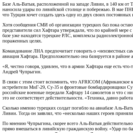
Базе Аль-Ватыя, расположенной на западе Ливии, в 140 км от Т
наносила удары по ливийской столице и побережью. В мае ПН
что Турция хочет создать здесь одну из двух своих постоянных
Хотя сообщения СМИ об организации турецких баз пока остаю
представители сил Хафтара утверждали, что по крайней мере 
базе уже находятся турецкие РЛС, комплексы радиоэлектронн
пораженных целях.
Командование ЛНА предпочитает говорить о «неизвестных сам
авиация Хафтара. Предположительно она базируется в районе 
«Я, честно говоря, удивлен, что в армии Хафтара еще есть чт
Андрей Чупрыгин.
В связи с этим стоит вспомнить, что AFRICOM (Африканское 
истребители МиГ-29, Су-35 и фронтовые бомбардировщики Су-2
российские военные передали Хафтару 14 самолетов и что с н
это не соответствует действительности. «Техника, давно работ
Сколько именно турецких солдат погибло на авиабазе Аль-Ваты
Ливии. Тогда он заявлял, что «несколько наших героев приня
По мнению Чупрыгина, скорее всего Аль-Ватыя действительно 
прямо вмешаться в ливийскую гражданскую войну. «Удар по базе