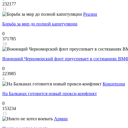
232177
11
Реалии
Борьба за мир до полной капитуляции
0
371785
18
Воюющий Черноморский флот преуспевает в состязаниях ВМФ
0
223985
4
Концепции
На Балканах готовится новый прокси-конфликт
0
153234
15
Армии