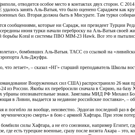
риполи, отводится особое место в контактах двух сторон. С 201
Е удалось занять Аль-Ватыя, что было оценено Сараджем как к
 военных баз. Вторая должна быть в Мисурате. Там турки собира
тся сообщениями, которые ни Сарадж, ни президент Турции Ре
с середины июня турки начали переброску на Аль-Ватыя своей 
ой борьбы Koral и системы ПВО MIM-23 Hawk. Все это и пытали
олетах», бомбивших Аль-Ватыя. ТАСС со ссылкой на «ливийский
аэропорта Аль-Джуфра.
о-то, что летает», – сказал «НГ» старший преподаватель Школы
командование Вооруженных сил США) распространило 26 мая пре
4 из России. Якобы их перебросили сначала в Сирию, на базу Х
их убраны опознавательные знаки. Замглавы МИД РФ Михаил Бог
ающая в Ливии, выдается за недавние российские поставки», – о
я и погибло ли вообще, неизвестно. Эрдоган последний раз в ф
ли мученическую смерть» в бою с армией Хафтара. При этом пот
бомбили силы Хафтара, а не его союзники, например Египет, гд
, где есть турецкие военные, сразу после визита Акара – это, к