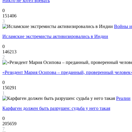
Никто не хотел воевать
0
151406
3
Войны и
Исламские экстремисты активизировались в Индии
0
146213
2
«Резидент Мария Осипова – преданный, проверенный человек
0
150291
1
Реалии
Карфаген должен быть разрушен: судьба у него такая
0
205659
7