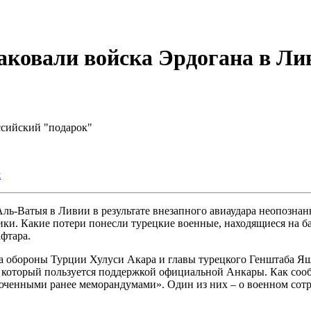
аковали войска Эрдогана в Ли
сийский "подарок"
ж
-Ватыя в Ливии в результате внезапного авиаудара неопознанны
ки. Какие потери понесли турецкие военные, находящиеся на ба
фтара.
тра обороны Турции Хулуси Акара и главы турецкого Генштаба Я
 который пользуется поддержкой официальной Анкары. Как сооб
люченными ранее меморандумами». Один из них – о военном сотр