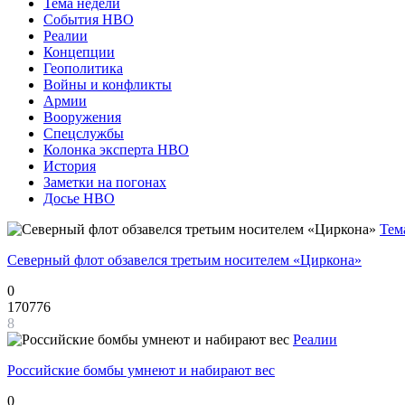
Тема недели
События НВО
Реалии
Концепции
Геополитика
Войны и конфликты
Армии
Вооружения
Спецслужбы
Колонка эксперта НВО
История
Заметки на погонах
Досье НВО
Тем
Северный флот обзавелся третьим носителем «Циркона»
0
170776
8
Реалии
Российские бомбы умнеют и набирают вес
0