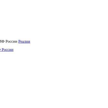
Реалии
 России