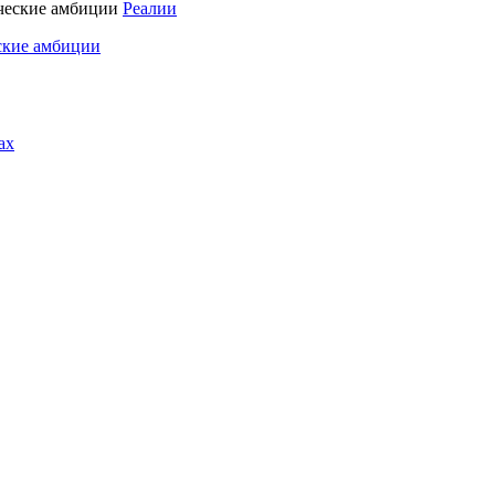
Реалии
ские амбиции
ах