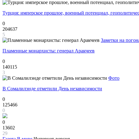
Турция: имперское прошлое, военный потенциал, геополитиче
0
204637
5
Заметки на погон
Пламенные монархисты: генерал Аракчеев
0
140115
3
Фото
В Сомалилэнде отметили День независимости
0
125466
0
0
13602
29
Газета
В мире
Интернет-версия