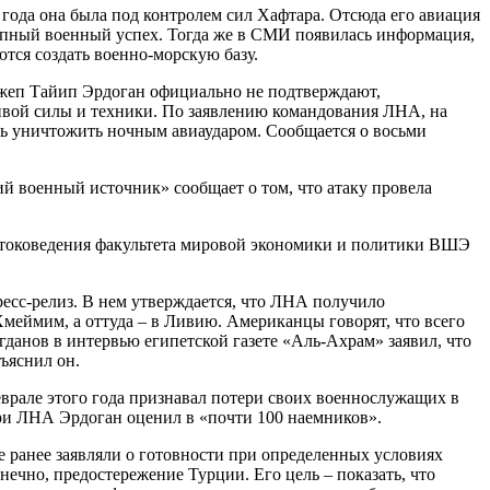
4 года она была под контролем сил Хафтара. Отсюда его авиация
рупный военный успех. Тогда же в СМИ появилась информация,
ются создать военно-морскую базу.
джеп Тайип Эрдоган официально не подтверждают,
живой силы и техники. По заявлению командования ЛНА, на
сь уничтожить ночным авиаударом. Сообщается о восьми
 военный источник» сообщает о том, что атаку провела
 востоковедения факультета мировой экономики и политики ВШЭ
сс-релиз. В нем утверждается, что ЛНА получило
меймим, а оттуда – в Ливию. Американцы говорят, что всего
данов в интервью египетской газете «Аль-Ахрам» заявил, что
бъяснил он.
еврале этого года признавал потери своих военнослужащих в
ери ЛНА Эрдоган оценил в «почти 100 наемников».
е ранее заявляли о готовности при определенных условиях
онечно, предостережение Турции. Его цель – показать, что