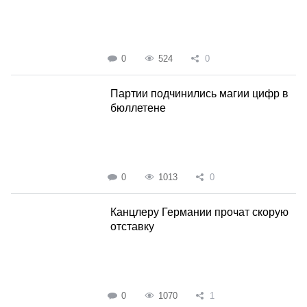
0
524
0
Партии подчинились магии цифр в
бюллетене
0
1013
0
Канцлеру Германии прочат скорую
отставку
0
1070
1