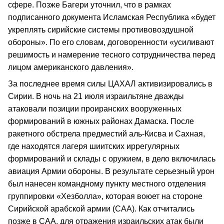
сфере. Позже Багери уточнил, что в рамках
подписанного документа Исламская Республика «будет
укреплять сирийские системы противовоздушной
обороны». По его словам, договоренности «усиливают
решимость и намерение тесного сотрудничества перед
лицом американского давления».
За последнее время силы ЦАХАЛ активизировались в
Сирии. В ночь на 21 июля израильтяне дважды
атаковали позиции проиранских вооруженных
формирований в южных районах Дамаска. После
ракетного обстрела предместий аль-Кисва и Сахная,
где находятся лагеря шиитских иррегулярных
формирований и склады с оружием, в дело включилась
авиация Армии обороны. В результате серьезный урон
был нанесен командному пункту местного отделения
группировки «Хезболла», которая воюет на стороне
Сирийской арабской армии (САА). Как отчитались
позже в САА, для отражения израильских атак были