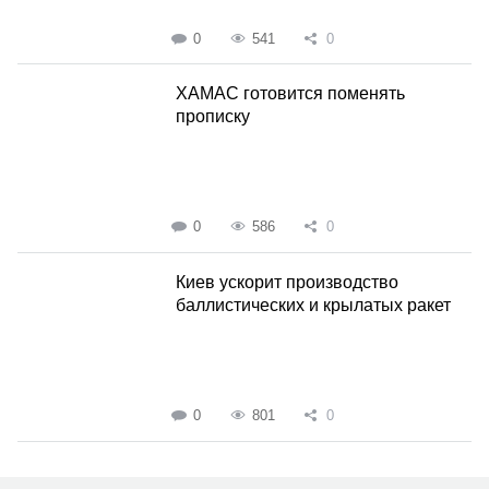
0
541
0
ХАМАС готовится поменять
прописку
0
586
0
Киев ускорит производство
баллистических и крылатых ракет
0
801
0