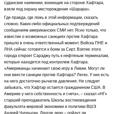
суданские наемники, воюющие на стороне Хафтара,
взяли под охрану месторождение «Шарара».
Где правда, где ложь в этой информации, сказать
сложно. Каких-либо официальных подтверждений
сообщениям американских СМИ нет. Ясно только, что
известие о возможных санкциях против Хафтара
пришло в очень ответственный момент. Войска ПНЕ и
ЛНА сейчас готовятся к боям за Сирт. Взятие этого
города откроет Сараджу путь к нефтяным терминалам,
которые находятся под контролем Хафтара.
«Американцы начинают свою игру в Ливии. Могут ли
они ввести санкции против Хафтара? Легко. У них есть
на него достаточно рычагов давления. Не следует
забывать, что Хафтар остается гражданином США. В
Америке у него собственность и счета», – сказал «НГ»
старший преподаватель Школы востоковедения
факультета мировой экономики и политики ВШЭ
Андрей Чупрыгин. Другое дело – пойдут ли