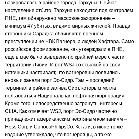
базировалась в районе города Тархуны. Сейчас
наступление отбито. Тархуна находится под контролем
ПНЕ, там обнаружено массовое захоронение –
минимум 47 убитых, видимо мирных жителей. Правда,
сторонники Сараджа обвиняют в военном
преступлении не ЧВК Вагнера, а людей Хафтара. Само
российское формирование, как утверждали в ПНЕ,
еще в мае было выведено по крайней мере с части
территории Ливии. И вот WSJ со ссылкой на свои
источники настаивает, что вагнеровцы появились
вновь и заняли порт Эс-Сидр. Там – последний
терминал в районе залива Сирт, которым могла
пользоваться Национальная нефтяная корпорация.
Кроме того, непосредственно затронуты интересы
США. Как отмечает WSJ, порт Эс-Сидр частично
принадлежит американским нефтяным компаниям –
Hess Corp и ConocoPhilipsCo. Кстати, в июне то же
издание утверждало, что вагнеровцы, а также