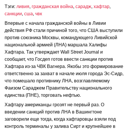
Тэги:
ливия
,
гражданская война
,
сарадж
,
хафтар
,
санкции
,
сша
,
чвк
Впервые с начала гражданской войны в Ливии
действия РФ стали причиной того, что США выступили
против союзника Москвы, командующего Ливийской
национальной армией (ЛНА) маршала Халифы
Хафтара. Так утверждает Wall Street Journal и
сообщает, что Госдеп готов ввести санкции против
Хафтара из-за ЧВК Вагнера. Якобы это формирование
ответственно за захват в начале июля города Эс-Сидр,
что помешало противнику ЛНА, возглавляемому
Фаизом Сараджем Правительству национального
единства (ПНЕ), торговать нефтью.
Хафтару американцы грозят не первый раз. О
введении санкций против ЛНА в Вашингтоне
заговорили еще тогда, когда хафтаровцы взяли под
контроль терминалы у залива Сирт и крупнейшее в